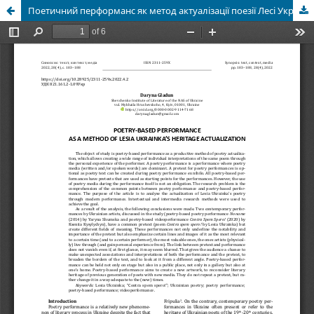
Поетичний перформанс як метод актуалізації поезії Лесі Українки