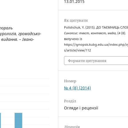
13.01.2015
Як цитувати
тораль
Polishchuk, Y. (2015). ДО ТАЄМНИЦЬ СЛО
рологія, громадсько-
Синопсис: текст, контекст, медіа
, (4 (8).
видання. – Івано-
вилучено із
https://synopsis.kubg.edu.ua/index.php/s
s/article/view/112
Формати цитування
Номер
№ 4 (8) (2014)
Розділ
Огляди і рецензії
Ліцензія