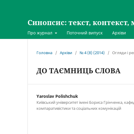
Синопсис: текст, контекст, 
Про журнал
Поточний випуск
Архіви
Головна
/
Архіви
/
№ 4 (8) (2014)
/
Огляди і ре
ДО ТАЄМНИЦЬ СЛОВА
Yaroslav Polishchuk
Київський університет імені Бориса Грінченка, кафе
компаративістики та соціальних комунікацій