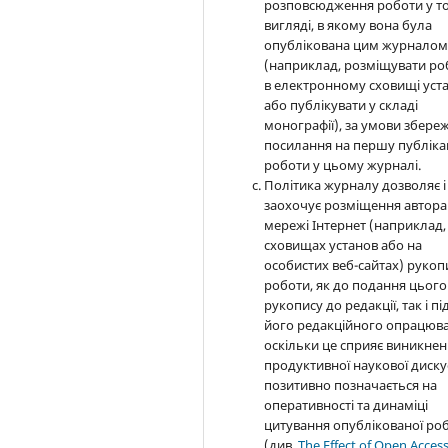
розповсюдження роботи у т
вигляді, в якому вона була
опублікована цим журнало
(наприклад, розміщувати ро
в електронному сховищі уст
або публікувати у складі
монографії), за умови збере
посилання на першу публіка
роботи у цьому журналі.
Політика журналу дозволяє і
заохочує розміщення автора
мережі Інтернет (наприклад,
сховищах установ або на
особистих веб-сайтах) рукоп
роботи, як до подання цього
рукопису до редакції, так і пі
його редакційного опрацюва
оскільки це сприяє виникне
продуктивної наукової дискус
позитивно позначається на
оперативності та динаміці
цитування опублікованої ро
(див.
The Effect of Open Acces