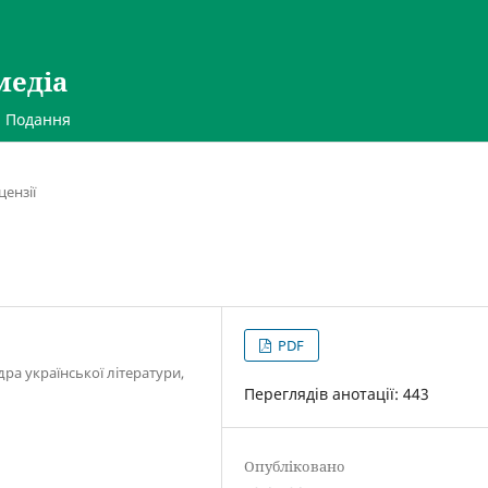
медіа
Подання
цензії
PDF
дра української літератури,
Переглядів анотації: 443
Опубліковано