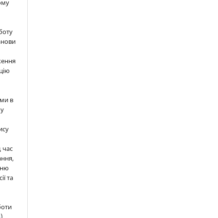
ому
м
боту
анови
ження
цію
ми в
 у
ису
д час
ння,
нню
ії та
боти
s
).