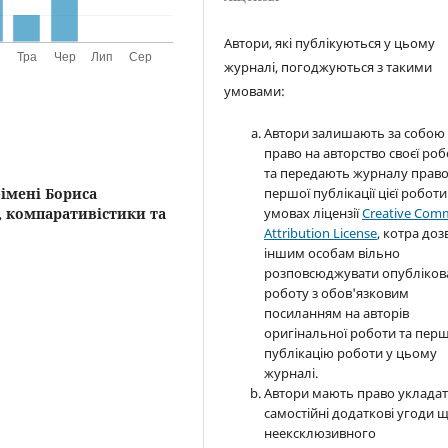
Автори, які публікуються у цьому
журналі, погоджуються з такими
умовами:
Автори залишають за собою
право на авторство своєї ро
та передають журналу прав
першої публікації цієї роботи
 імені Бориса
умовах ліцензії
Creative Com
, компаративістики та
Attribution License
, котра доз
іншим особам вільно
розповсюджувати опубліков
роботу з обов'язковим
посиланням на авторів
оригінальної роботи та пер
публікацію роботи у цьому
журналі.
Автори мають право уклада
самостійні додаткові угоди 
неексклюзивного