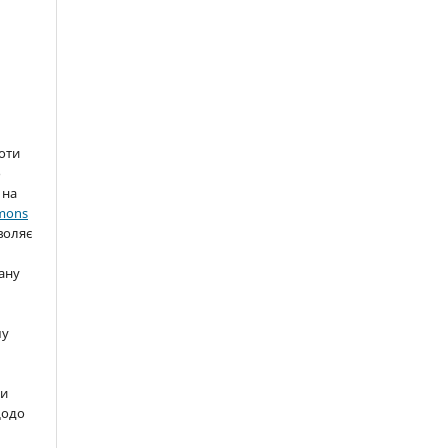
боти
о
 на
mons
воляє
ану
шу
ти
щодо