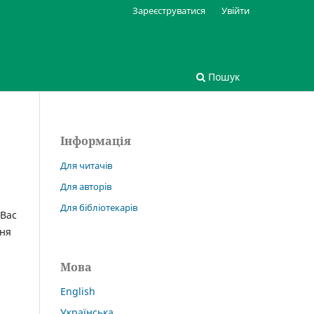
Зареєструватися
Увійти
Пошук
Інформація
Для читачів
Для авторів
Для бібліотекарів
 Вас
ння
Мова
English
Українська