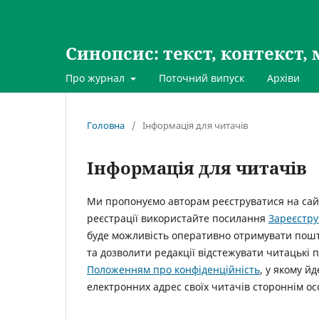
Синопсис: текст, контекст, 
Про журнал
Поточний випуск
Архіви
Головна
/
Інформація для читачів
Інформація для читачів
Ми пропонуємо авторам реєструватися на сай
реєстрації використайте посилання
Зареєстру
буде можливість оперативно отримувати пошт
та дозволити редакції відстежувати читацькі 
Положенням про конфіденційність
, у якому й
електронних адрес своїх читачів стороннім ос