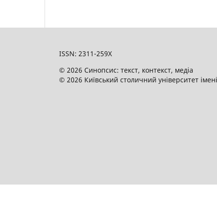
ISSN: 2311-259X
© 2026 Синопсис: текст, контекст, медіа
© 2026 Київський столичний університет імен