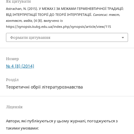
Як цитувати
Astrachan, N. (2015). У МЕЖАХ І ЗА МЕЖАМИ ГЕРМЕНЕВТИЧНОЇ ТРАДИЦІЇ:
ВІД ІНТЕРПРЕТАЦІЇ ТЕОРІЇ ДО ТЕОРІЇ ІНТЕРПРЕТАЦІЇ.
Синопсис: текст,
контекст, медіа
, (4 (8). вилучено із
https://synopsis.kubg.edu.ua/index.php/synopsis/article/view/115
Формати цитування
Номер
№ 4 (8) (2014)
Розділ
Теоретичні обрії літературознавства
Ліцензія
Автори, які публікуються у цьому журналі, погоджуються з
такими умовами: