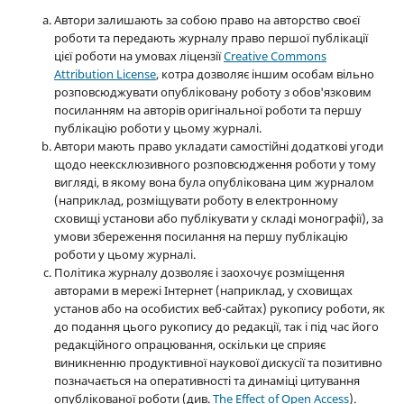
Автори залишають за собою право на авторство своєї
роботи та передають журналу право першої публікації
цієї роботи на умовах ліцензії
Creative Commons
Attribution License
, котра дозволяє іншим особам вільно
розповсюджувати опубліковану роботу з обов'язковим
посиланням на авторів оригінальної роботи та першу
публікацію роботи у цьому журналі.
Автори мають право укладати самостійні додаткові угоди
щодо неексклюзивного розповсюдження роботи у тому
вигляді, в якому вона була опублікована цим журналом
(наприклад, розміщувати роботу в електронному
сховищі установи або публікувати у складі монографії), за
умови збереження посилання на першу публікацію
роботи у цьому журналі.
Політика журналу дозволяє і заохочує розміщення
авторами в мережі Інтернет (наприклад, у сховищах
установ або на особистих веб-сайтах) рукопису роботи, як
до подання цього рукопису до редакції, так і під час його
редакційного опрацювання, оскільки це сприяє
виникненню продуктивної наукової дискусії та позитивно
позначається на оперативності та динаміці цитування
опублікованої роботи (див.
The Effect of Open Access
).