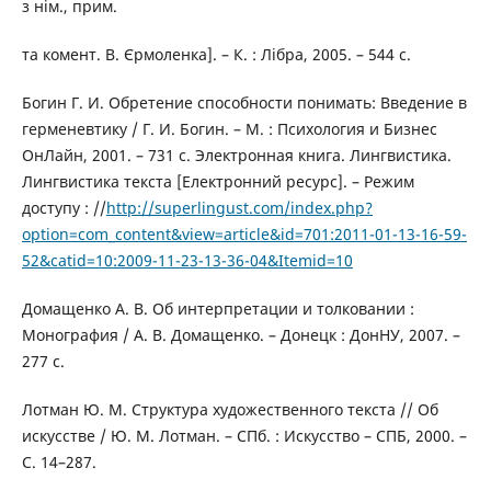
з нім., прим.
та комент. В. Єрмоленка]. – К. : Лібра, 2005. – 544 с.
Богин Г. И. Обретение способности понимать: Введение в
герменевтику / Г. И. Богин. – М. : Психология и Бизнес
ОнЛайн, 2001. – 731 с. Электронная книга. Лингвистика.
Лингвистика текста [Електронний ресурс]. – Режим
доступу : //
http://superlingust.com/index.php?
option=com_content&view=article&id=701:2011-01-13-16-59-
52&catid=10:2009-11-23-13-36-04&Itemid=10
Домащенко А. В. Об интерпретации и толковании :
Монография / А. В. Домащенко. – Донецк : ДонНУ, 2007. –
277 с.
Лотман Ю. М. Структура художественного текста // Об
искусстве / Ю. М. Лотман. – СПб. : Искусство – СПБ, 2000. –
С. 14–287.