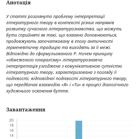
Анотація
У статті розглянуто проблему інтерпретації
літературного твору в контексті різних напрямів
розвитку сучасного літературознавства, що можуть
бути сприйняті як такі, що взаємно доповнюються,
продовжують започатковану в епоху античності
герменевтичну традицію та виходять за її межі.
Відповідно до сформульованого Р. Ничем принципу
«обмеженого плюралізму» літературознавча
інтерпретація узгоджена з комунікативною сутністю
літературного твору, характеризована з погляду її
подієвості, відповідної подієвості літературного твору,
що передбачає взаємодію «Я» і «Ти» в процесі діалогічного
художнього осягнення буття.
Завантаження