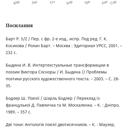
Посилання
Барт Р. S/Z / Пер. с фр. 2-е изд., испр. Под ред. Г. К.
Косикова / Ролан Барт. – Москва : Эдиториал УРСС, 2001. –
232 с.
Быдина И. В. Интертекстуальные трансформации в
поэзии Виктора Сосноры / И. Быдина // Проблемы
поэтики русского художественного текста. – 2003. – С. 28-
35.
Бодлер Ш. Поезії / Шарль Бодлер / Переклад із
французької Д. Павличка та М. Москаленка. – К. : Дніпро,
1989. – 357 с.
Дві тони: Антологія поезії двотисячників. – К. : Маузер,