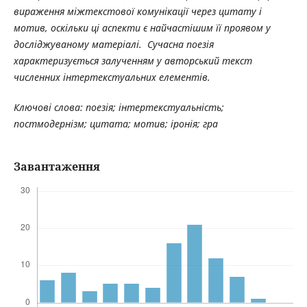
вираження міжтекстової комунікації через цитату і
мотив, оскільки ці аспекти є найчастішим її проявом у
досліджуваному матеріалі. Сучасна поезія
характеризується залученням у авторський текст
численних інтертекстуальних елементів.
Ключові слова: поезія; інтертекстуальність;
постмодернізм; цитата; мотив; іронія; гра
Завантаження