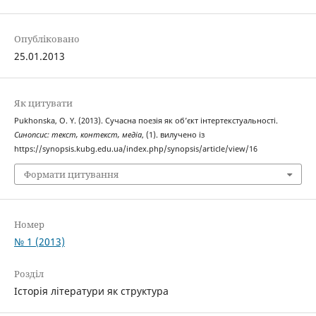
Опубліковано
25.01.2013
Як цитувати
Pukhonska, O. Y. (2013). Сучасна поезія як об’єкт інтертекстуальності.
Синопсис: текст, контекст, медіа
, (1). вилучено із
https://synopsis.kubg.edu.ua/index.php/synopsis/article/view/16
Формати цитування
Номер
№ 1 (2013)
Розділ
Історія літератури як структура