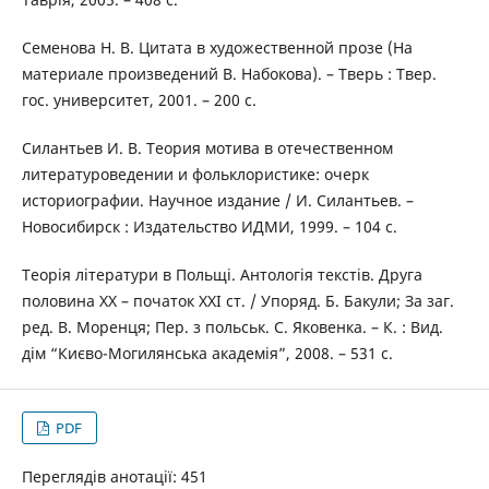
Семенова Н. В. Цитата в художественной прозе (На
материале произведений В. Набокова). – Тверь : Твер.
гос. университет, 2001. – 200 с.
Силантьев И. В. Теория мотива в отечественном
литературоведении и фольклористике: очерк
историографии. Научное издание / И. Силантьев. –
Новосибирск : Издательство ИДМИ, 1999. – 104 с.
Теорія літератури в Польщі. Антологія текстів. Друга
половина ХХ – початок ХХІ ст. / Упоряд. Б. Бакули; За заг.
ред. В. Моренця; Пер. з польськ. С. Яковенка. – К. : Вид.
дім “Києво-Могилянська академія”, 2008. – 531 с.
PDF
Переглядів анотації: 451