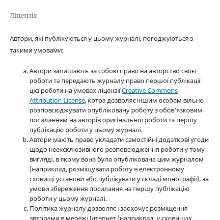
Ліцензія
Автори, які публікуються у цьому журналі, погоджуються з
такими умовами:
Автори залишають за собою право на авторство своєї
роботи та передають журналу право першої публікації
цієї роботи на умовах ліцензії
Creative Commons
Attribution License
, котра дозволяє іншим особам вільно
розповсюджувати опубліковану роботу з обов'язковим
посиланням на авторів оригінальної роботи та першу
публікацію роботи у цьому журналі.
Автори мають право укладати самостійні додаткові угоди
щодо неексклюзивного розповсюдження роботи у тому
вигляді, в якому вона була опублікована цим журналом
(наприклад, розміщувати роботу в електронному
сховищі установи або публікувати у складі монографії), за
умови збереження посилання на першу публікацію
роботи у цьому журналі.
Політика журналу дозволяє і заохочує розміщення
авторами в мережі Інтернет (наприклад, у сховищах