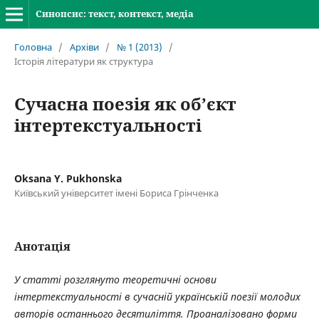
Синопсис: текст, контекст, медіа
Головна
/
Архіви
/
№ 1 (2013)
/
Історія літератури як структура
Сучасна поезія як об’єкт
інтертекстуальності
Oksana Y. Pukhonska
Київський університет імені Бориса Грінченка
Анотація
У статті розглянуто теоретичні основи
інтертекстуальності в сучасній українській поезії молодих
авторів останнього десятиліття. Проаналізовано форми