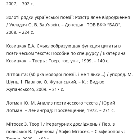
2007. – 302 с.
Золоті рядки української поезії: Розстріляне відродження
/ Укладач О. В. Зав’язкін. – Донецьк : ТОВ ВКФ “БАО”,
2008. – 224 с.
Козицкая Е.А. Смыслообразующая функция цитаты в
поэтическом тексте: Пособие по спецкурсу / Екатерина
Козицкая. – Тверь : Твер. гос. ун-т, 1999. – 140 с.
Літпошта: (збірка молодої поезії, і не тільки…) / упоряд. М.
Шунь, І. Павлюк, О. Жупанський. – К. : Вид-во
Жупанського, 2009. – 317 с.
Лотман Ю. М. Анализ поэтического текста / Юрий
Лотман. – Ленинград: Просвещение, 1972. – 271 с.
Мітосек З. Теорії літературних досліджень / Пер. з
польської В. Гуменюка / Зофія Мітосек. – Сімферополь :
Таврія, 2005. – 408 с.