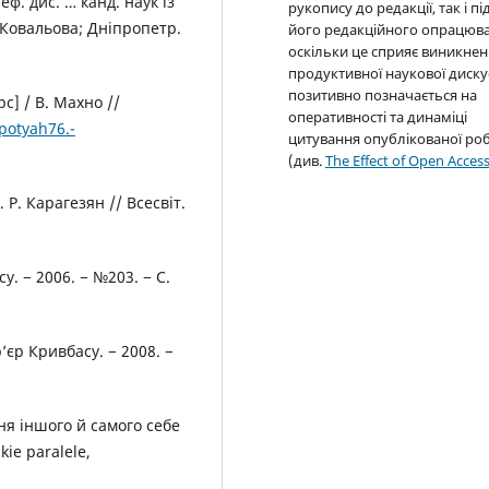
еф. дис. … канд. наук із
рукопису до редакції, так і пі
а Ковальова; Дніпропетр.
його редакційного опрацюва
оскільки це сприяє виникне
продуктивної наукової дискус
позитивно позначається на
с] / В. Махно //
оперативності та динаміці
potyah76.-
цитування опублікованої ро
(див.
The Effect of Open Acces
 Р. Карагезян // Всесвіт.
у. − 2006. − №203. − С.
’єр Кривбасу. − 2008. −
ня іншого й самого себе
kie paralele,