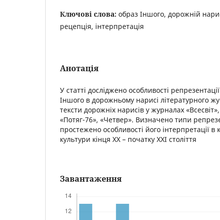
Ключові слова:
образ Іншого, дорожній нари
рецепція, інтерпретація
Анотація
У статті досліджено особливості репрезентації
Іншого в дорожньому нарисі літературного ж
тексти дорожніх нарисів у журналах «Всесвіт»,
«Потяг-76», «Четвер». Визначено типи репрезе
простежено особливості його інтерпретації в к
культури кінця ХХ – початку ХХІ століття
Завантаження