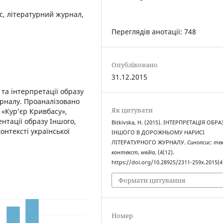
с, літературний журнал,
Переглядів анотації: 748
Опубліковано
31.12.2015
 та інтерпретації образу
урналу. Проаналізовано
Як цитувати
 «Кур’єр Кривбасу»,
нтації образу Іншого,
Bitkivska, H. (2015). ІНТЕРПРЕТАЦІЯ ОБРА
онтексті української
ІНШОГО В ДОРОЖНЬОМУ НАРИСІ
ЛІТЕРАТУРНОГО ЖУРНАЛУ.
Синопсис: те
контекст, медіа
, (4(12).
https://doi.org/10.28925/2311-259x.2015(4
Формати цитування
Номер