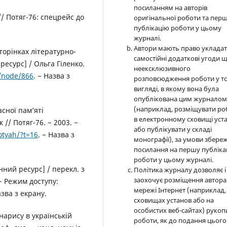
посиланням на авторів
// Потяг-76: спецрейс до
оригінальної роботи та пер
публікацію роботи у цьому
журналі.
Автори мають право уклада
торінках літературно-
самостійні додаткові угоди 
есурс] / Ольга Гіленко.
неексклюзивного
a/node/866
. − Назва з
розповсюдження роботи у т
вигляді, в якому вона була
опублікована цим журнало
(наприклад, розміщувати ро
асної пам’яті
в електронному сховищі уст
 // Потяг-76. − 2003. −
або публікувати у складі
otyah/?t=16
. − Назва з
монографії), за умови збере
посилання на першу публіка
роботи у цьому журналі.
нний ресурс] / перекл. з
Політика журналу дозволяє і
заохочує розміщення автора
 − Режим доступу:
мережі Інтернет (наприклад,
азва з екрану.
сховищах установ або на
особистих веб-сайтах) рукоп
нарису в українській
роботи, як до подання цього