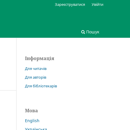
Зареєструватися
Увійти
Пошук
Інформація
Для читачів
Для авторів
Для бібліотекарів
Мова
English
Українська