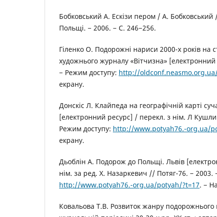
Бобковський А. Ескізи пером / А. Бобковський 
Польщі. − 2006. − С. 246−256.
Гіленко О. Подорожні нариси 2000-х років на с
художнього журналу «Вітчизна» [електронний р
− Режим доступу:
http://oldconf.neasmo.org.u
екрану.
Донскіс Л. Клайпеда на географічній карті суч
[електронний ресурс] / перекл. з нім. Л Кушлик
Режим доступу:
http://www.potyah76.-org.ua/p
екрану.
Дьоблін А. Подорож до Польщі. Львів [електро
нім. за ред. Х. Назаркевич // Потяг-76. − 2003.
http://www.potyah76.-org.ua/potyah/?t=17
. − Н
Ковальова Т.В. Розвиток жанру подорожнього 