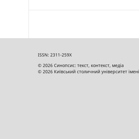
ISSN: 2311-259X
© 2026 Синопсис: текст, контекст, медіа
© 2026 Київський столичний університет імен