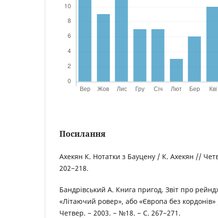
Посилання
Ахекян К. Нотатки з Бауцену / К. Ахекян // Четв
202−218.
Бандрівський А. Книга пригод. Звіт про рейн
«Літаючий ровер», або «Європа без кордонів» /
Четвер. − 2003. − №18. − С. 267−271.