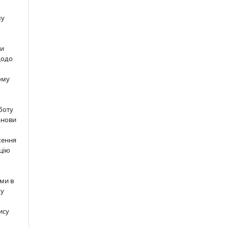
шу
ти
щодо
ому
м
боту
анови
ження
цію
ми в
 у
ису