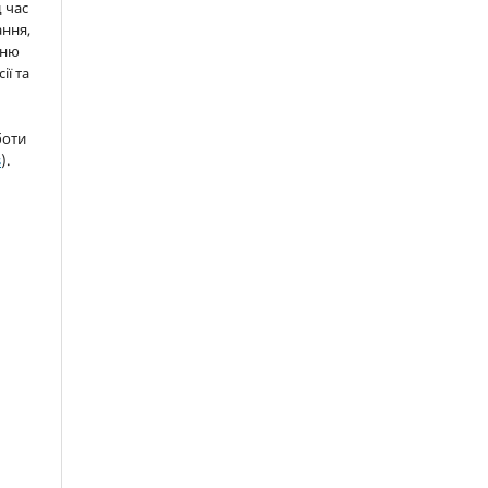
д час
ння,
нню
ії та
боти
s
).