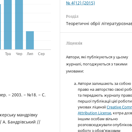
№ 4(12) (2015)
Розділ
Теоретичні обрії літературозна
Ліцензія
Автори, які публікуються у цьому
журналі, погоджуються з такими
умовами:
Автори залишають за собою
право на авторство своєї ро
ер. − 2003. − №18. − С.
та передають журналу прав
першої публікації цієї роботи
умовах ліцензії
Creative Com
Attribution License
, котра доз
джерську мандрівку
іншим особам вільно
 А. Бандрівський //
розповсюджувати опубліков
роботу з обов'язковим