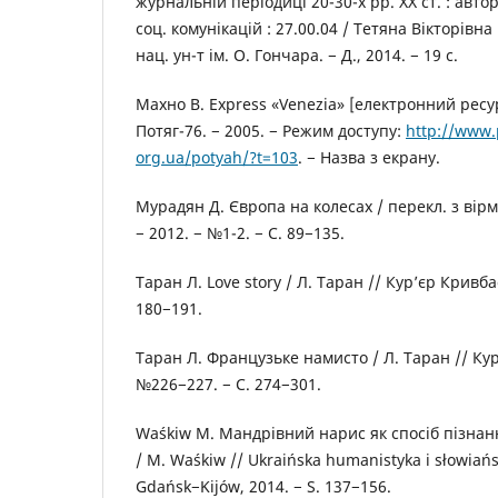
журнальній періодиці 20-30-х рр. XX ст. : автор
соц. комунікацій : 27.00.04 / Тетяна Вікторівн
нац. ун-т ім. О. Гончара. − Д., 2014. − 19 с.
Махно В. Express «Venezia» [електронний ресур
Потяг-76. − 2005. − Режим доступу:
http://www.
org.ua/potyah/?t=103
. − Назва з екрану.
Мурадян Д. Європа на колесах / перекл. з вірм.
− 2012. − №1-2. − С. 89−135.
Таран Л. Love story / Л. Таран // Кур’єр Кривбас
180−191.
Таран Л. Французьке намисто / Л. Таран // Кур
№226−227. − С. 274−301.
Waśkiw M. Мандрівний нарис як спосіб пізнан
/ М. Waśkiw // Ukraińska humanistyka i słowiańs
Gdańsk−Kijów, 2014. − S. 137−156.