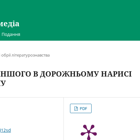
медіа
Подання
 обрії літературознавства
 ІНШОГО В ДОРОЖНЬОМУ НАРИСІ
ЛУ
PDF
)12sd