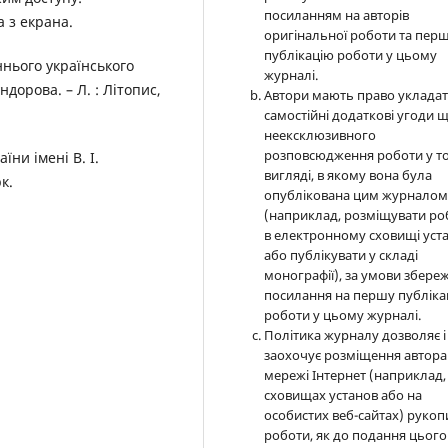
посиланням на авторів
а з екрана.
оригінальної роботи та пер
публікацію роботи у цьому
ннього українського
журналі.
дорова. – Л. : Літопис,
Автори мають право уклада
самостійні додаткові угоди 
неексклюзивного
розповсюдження роботи у т
їни імені В. І.
вигляді, в якому вона була
к.
опублікована цим журнало
(наприклад, розміщувати ро
в електронному сховищі уст
або публікувати у складі
монографії), за умови збере
посилання на першу публіка
роботи у цьому журналі.
Політика журналу дозволяє і
заохочує розміщення автора
мережі Інтернет (наприклад,
сховищах установ або на
особистих веб-сайтах) рукоп
роботи, як до подання цього