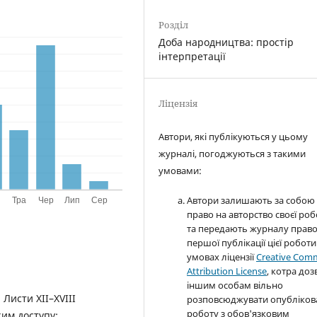
Розділ
Доба народництва: простір
інтерпретації
Ліцензія
Автори, які публікуються у цьому
журналі, погоджуються з такими
умовами:
Автори залишають за собою
право на авторство своєї ро
та передають журналу прав
першої публікації цієї роботи
умовах ліцензії
Creative Com
Attribution License
, котра доз
іншим особам вільно
 Листи XII–XVIII
розповсюджувати опубліков
роботу з обов'язковим
жим доступу: