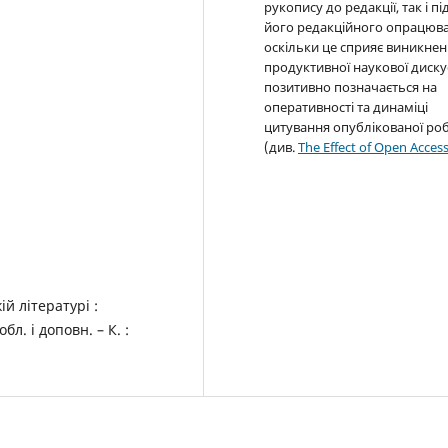
рукопису до редакції, так і пі
його редакційного опрацюва
оскільки це сприяє виникне
продуктивної наукової дискус
позитивно позначається на
оперативності та динаміці
цитування опублікованої ро
(див.
The Effect of Open Acces
й літературі :
бл. і доповн. – К. :