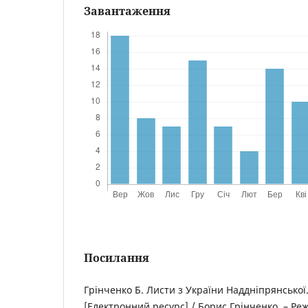
Завантаження
Посилання
Грінченко Б. Листи з України Наддніпрянської.
[Електронний ресурс] / Борис Грінченко. – Ре