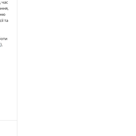
д час
ння,
нню
ії та
боти
s
).