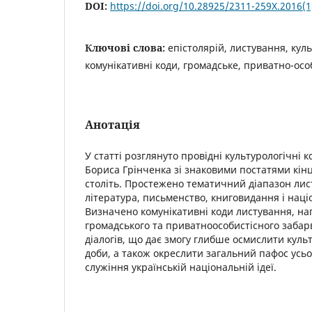
DOI:
https://doi.org/10.28925/2311-259X.2016(
Ключові слова:
епістолярій, листування, кул
комунікативні коди, громадське, приватно-осо
Анотація
У статті розглянуто провідні культурологічні 
Бориса Грінченка зі знаковими постатями кінц
століть. Простежено тематичний діапазон листі
література, письменство, книговидання і наці
Визначено комунікативні коди листування, н
громадського та приватноособистісного забар
діалогів, що дає змогу глибше осмислити куль
доби, а також окреслити загальний пафос усьо
служіння українській національній ідеї.