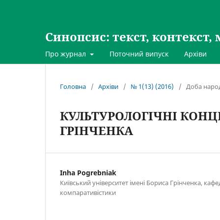
Синопсис: текст, контекст, 
Про журнал
Поточний випуск
Архіви
Головна
/
Архіви
/
№ 1(13) (2016)
/
Доба народ
КУЛЬТУРОЛОГІЧНІ КОНЦ
ГРІНЧЕНКА
Inha Pogrebniak
Київський університет імені Бориса Грінченка, кафед
компаративістики