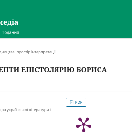
медіа
Подання
ництва: простір інтерпретації
ЕПТИ ЕПІСТОЛЯРІЮ БОРИСА
PDF
ра української літератури і