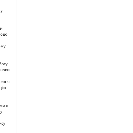
шу
ти
щодо
ому
м
боту
анови
ження
цію
ми в
 у
ису