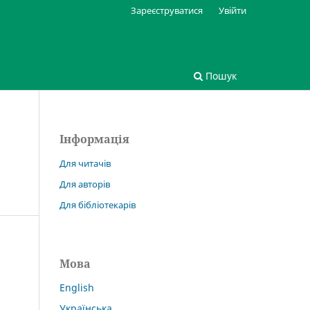
Зареєструватися
Увійти
Пошук
Інформація
Для читачів
Для авторів
Для бібліотекарів
Мова
English
Українська