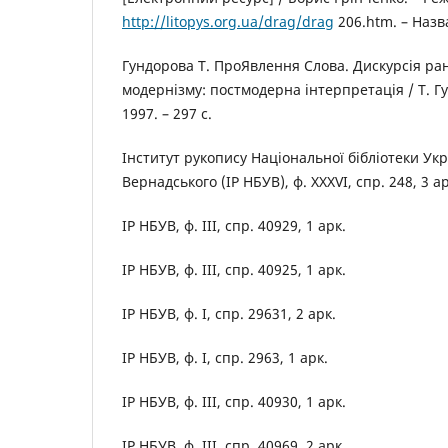
http://litopys.org.ua/drag/drag
206.htm. – Назв
Гундорова Т. ПроЯвлення Слова. Дискурсія ра
модернізму: постмодерна інтерпретація / Т. Гун
1997. – 297 с.
Інститут рукопису Національної бібліотеки Укра
Вернадського (ІР НБУВ), ф. XXXVI, спр. 248, 3 ар
ІР НБУВ, ф. III, спр. 40929, 1 арк.
ІР НБУВ, ф. III, спр. 40925, 1 арк.
ІР НБУВ, ф. I, спр. 29631, 2 арк.
ІР НБУВ, ф. I, спр. 2963, 1 арк.
ІР НБУВ, ф. III, спр. 40930, 1 арк.
ІР НБУВ, ф. III, спр. 40969, 2 арк.