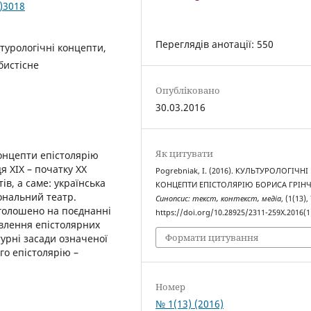
1)3018
Переглядів анотації: 550
ьтурологічні концепти,
бистісне
Опубліковано
30.03.2016
Як цитувати
концепти епістолярію
я XIX – початку XX
Pogrebniak, I. (2016). КУЛЬТУРОЛОГІЧНІ
в, а саме: українська
КОНЦЕПТИ ЕПІСТОЛЯРІЮ БОРИСА ГРІНЧ
ональний театр.
Синопсис: текст, контекст, медіа
, (1(13),
аголошено на поєднанні
https://doi.org/10.28925/2311-259X.2016(1
влення епістолярних
Формати цитування
турні засади означеної
го епістолярію –
Номер
№ 1(13) (2016)