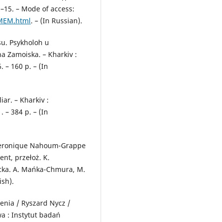
 3–15. – Mode of access:
IMEM.html
. – (In Russian).
u. Psykholoh u
na Zamoiska. – Kharkiv :
 – 160 p. – (In
iar. – Kharkiv :
 – 384 p. – (In
Veronique Nahoum-Grappe
ent, przełoż. K.
nacka. A. Mańka-Chmura, M.
ish).
enia / Ryszard Nycz /
a : Instytut badań