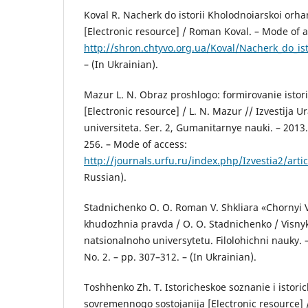
Koval R. Nacherk do istorii Kholodnoiarskoi orha
[Electronic resource] / Roman Koval. – Mode of a
http://shron.chtyvo.org.ua/Koval/Nacherk_do_isto
– (In Ukrainian).
Mazur L. N. Obraz proshlogo: formirovanie istor
[Electronic resource] / L. N. Mazur // Izvestija 
universiteta. Ser. 2, Gumanitarnye nauki. – 2013.
256. – Mode of access:
http://journals.urfu.ru/index.php/Izvestia2/art
Russian).
Stadnichenko O. O. Roman V. Shkliara «Chornyi V
khudozhnia pravda / O. O. Stadnichenko / Visny
natsionalnoho universytetu. Filolohichni nauky. 
No. 2. – pp. 307–312. – (In Ukrainian).
Toshhenko Zh. T. Istoricheskoe soznanie i istoric
sovremennogo sostojanija [Electronic resource] 