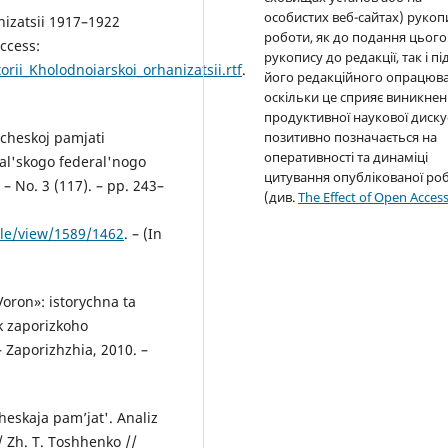
особистих веб-сайтах) рукоп
nizatsii 1917–1922
роботи, як до подання цього
ccess:
рукопису до редакції, так і пі
rii_Kholodnoiarskoi_orhanizatsii.rtf
.
його редакційного опрацюва
оскільки це сприяє виникне
продуктивної наукової дискус
позитивно позначається на
icheskoj pamjati
оперативності та динаміці
Ural'skogo federal'nogo
цитування опублікованої ро
 – No. 3 (117). – pp. 243–
(див.
The Effect of Open Acces
icle/view/1589/1462
. – (In
oron»: istorychna ta
k zaporizkoho
– Zaporizhzhia, 2010. –
heskaja pam’jat'. Analiz
/ Zh. T. Toshhenko //