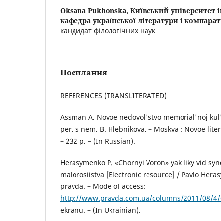
Oksana Pukhonska,
Київський університет і
кафедра української літератури і компара
кандидат філологічних наук
Посилання
REFERENCES (TRANSLITERATED)
Assman A. Novoe nedovol'stvo memorial'noj kul'
per. s nem. B. Hlebnikova. – Moskva : Novoe lite
– 232 p. – (In Russian).
Herasymenko P. «Chornyi Voron» yak liky vid s
malorosiistva [Electronic resource] / Pavlo Her
pravda. – Mode of access:
http://www.pravda.com.ua/columns/2011/08/4/
ekranu. – (In Ukrainian).