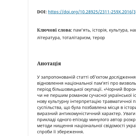
DOI:
https://doi.org/10.28925/2311-259X.2016(
Ключові слова:
пам'ять, історія, культура, н
література, тоталітаризм, терор
Анотація
У запропонованій статті об’єктом дослідження
відновлення національної пам’яті про визволь
період більшовицької окупації. «Чорний Воро
чи не першим романом сучасної української іст
нову культурну інтерпретацію травматичної п
суспільства, що була позбавлена місця в істо
виразний антикомуністичний характер. Уваги 
прикладі одного епізоду минулого автор розк
методи нищення національної свідомості украї
спроби її збереження.