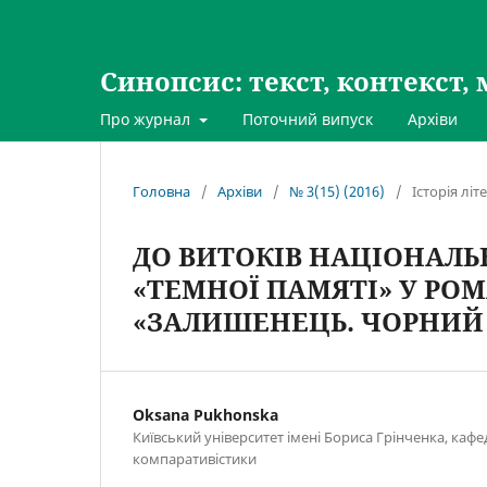
Синопсис: текст, контекст, 
Про журнал
Поточний випуск
Архіви
Головна
/
Архіви
/
№ 3(15) (2016)
/
Історія лі
ДО ВИТОКІВ НАЦІОНАЛЬН
«ТЕМНОЇ ПАМЯТІ» У РО
«ЗАЛИШЕНЕЦЬ. ЧОРНИЙ
Oksana Pukhonska
Київський університет імені Бориса Грінченка, кафед
компаративістики