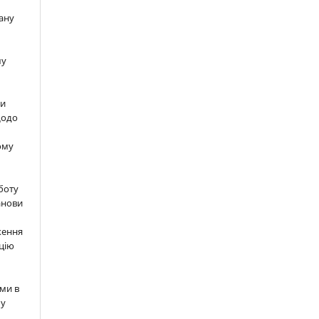
ану
шу
ти
щодо
ому
м
боту
анови
ження
цію
ми в
 у