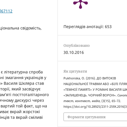
3)67112
Переглядів анотації: 653
аціональна свідомість,
Опубліковано
30.10.2016
Як цитувати
 є літературна спроба
ні змагання українців у
Pukhonska, O. (2016). ДО ВИТОКІВ
н» Василя Шкляра став
НАЦІОНАЛЬНОЇ ТРАВМИ АБО «БІЛІ ПЛЯ
орії, який засвідчує
«ТЕМНОЇ ПАМЯТІ» У РОМАНІ ВАСИЛЯ Ш
ам’яті посттоталітарного
«ЗАЛИШЕНЕЦЬ. ЧОРНИЙ ВОРОН».
Синопс
ричному дискурсі через
текст, контекст, медіа
, (3(15), 65–72.
вартий той факт, що на
https://doi.org/10.28925/2311-259X.2016(
риває вкрай жорстокі
Формати цитування
нців та вкрай сміливі