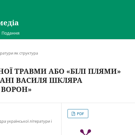
медіа
Подання
тератури як структура
ОЇ ТРАВМИ АБО «БІЛІ ПЛЯМИ»
МАНІ ВАСИЛЯ ШКЛЯРА
 ВОРОН»
PDF
ра української літератури і