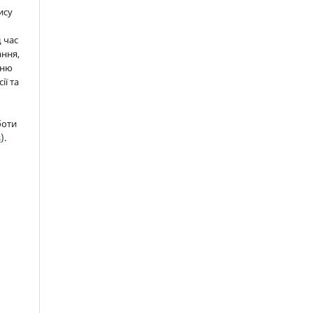
ису
д час
ння,
нню
ії та
боти
s
).