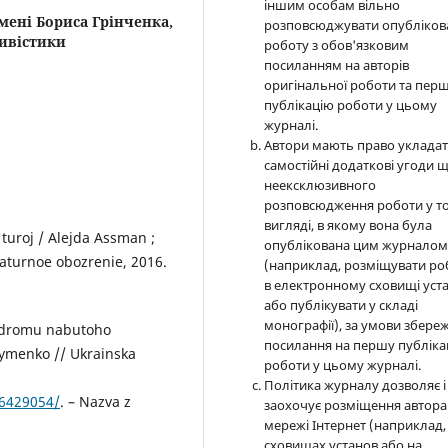
іншим особам вільно
мені Бориса Грінченка,
розповсюджувати опубліков
тивістики
роботу з обов'язковим
посиланням на авторів
оригінальної роботи та пер
публікацію роботи у цьому
журналі.
Автори мають право уклада
самостійні додаткові угоди 
неексклюзивного
розповсюдження роботи у т
вигляді, в якому вона була
turoj / Alejda Assman ;
опублікована цим журнало
raturnoe obozrenie, 2016.
(наприклад, розміщувати ро
в електронному сховищі уст
або публікувати у складі
монографії), за умови збере
yndromu nabutoho
посилання на першу публіка
asymenko // Ukrainska
роботи у цьому журналі.
Політика журналу дозволяє і
6429054/
. – Nazva z
заохочує розміщення автора
мережі Інтернет (наприклад,
сховищах установ або на