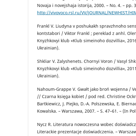
Novaja i novejshaja istorija, 2000. – No. 4. – pp.
http://vivovoco.rsl.ru/VV/JOURNAL/NEWHIST/H
Frankl V. Liudyna v poshukakh spravzhnoho sens
kontstabori / Viktor Frankl ; pereklad z anhl. Ole
Knyzhkovyi klub «Klub simeinoho dozvillia», 2016.
Ukrainian).
Shkliar V. Zalyshenets. Chornyi Voron / Vasyl Shkl
Knyzhkovyi klub «Klub simeinoho dozvillia», 2011.
Ukrainian).
Nahoum-Grappe V. Gwałt jako broń wojenna / 
// Czarna księga kobiet / pod red. Christine Ockr
Bartkiewicz, J. Piejko, D.-A. Polszewska, E. Bier
Kowalska. – Warszawa, 2007. – S. 47–61. – (In Pol
Nycz R. Literatura nowoczesna wobec doświadcz
Literackie prezentacje doświadczenia. – Warszaw