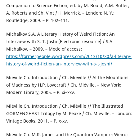
Companion to Science Fiction, ed. by M. Bould, A.M. Butler,
A. Roberts and Sh. Vint / H. Merrick. – London; N. Y.:
Routledge, 2009. – P. 102–111.
Michalkov S.A. A Literary History of Weird Fiction: An
Interview with S. T. Joshi [Electronic resource] / S.A.
Michalkov. – 2009. – Mode of access:
https://formerpeople.wordpress.com/2013/10/30/a-literary-
history-of-weird-fiction-an-interview-with-s-t-joshi/
Miéville Ch. Introduction / Ch. Miéville // At the Mountains
of Madness by H.P. Lovecraft / Ch. Miéville. – New York:
Modern Library, 2005. – P. xi–xxv.
Miéville Ch. Introduction / Ch. Miéville // The Illustrated
GORMENGHAST Trilogy by M. Peake / Ch. Miéville. – London:
Vintage Books, 2011. – P. x-xv.
Miéville Ch. M.R. James and the Quantum Vampire: Weird;