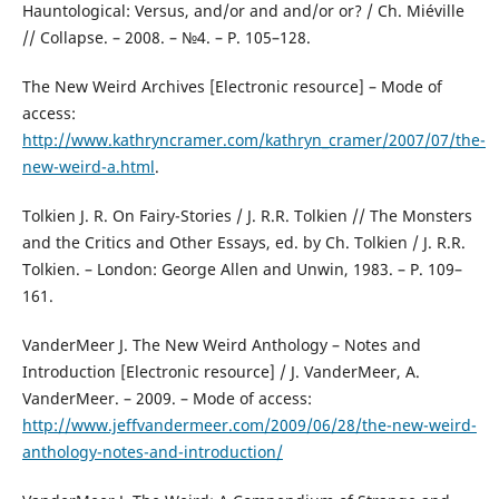
Hauntological: Versus, and/or and and/or or? / Ch. Miéville
// Collapse. – 2008. – №4. – P. 105–128.
The New Weird Archives [Electronic resource] – Mode of
access:
http://www.kathryncramer.com/kathryn_cramer/2007/07/the-
new-weird-a.html
.
Tolkien J. R. On Fairy-Stories / J. R.R. Tolkien // The Monsters
and the Critics and Other Essays, ed. by Ch. Tolkien / J. R.R.
Tolkien. – London: George Allen and Unwin, 1983. – P. 109–
161.
VanderMeer J. The New Weird Anthology – Notes and
Introduction [Electronic resource] / J. VanderMeer, A.
VanderMeer. – 2009. – Mode of access:
http://www.jeffvandermeer.com/2009/06/28/the-new-weird-
anthology-notes-and-introduction/