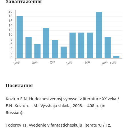
Завантаження
Посилання
Kovtun E.N. Hudozhestvennyj vymysel v literature ХХ veka /
E.N. Kovtun. – M.: Vysshaja shkola, 2008. – 408 p. (in
Russian).
Todorov Tz. Vvedenie v fantasticheskuju literaturu / Tz.