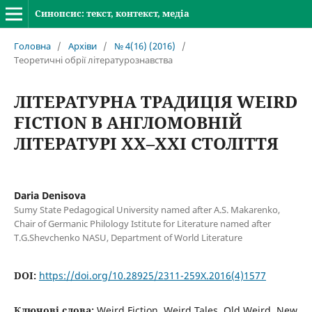
Синопсис: текст, контекст, медіа
Головна
/
Архіви
/
№ 4(16) (2016)
/
Теоретичні обрії літературознавства
ЛІТЕРАТУРНА ТРАДИЦІЯ WEIRD
FICTION В АНГЛОМОВНІЙ
ЛІТЕРАТУРІ ХХ–ХХІ СТОЛІТТЯ
Daria Denisova
Sumy State Pedagogical University named after A.S. Makarenko,
Chair of Germanic Philology Istitute for Literature named after
T.G.Shevchenko NASU, Department of World Literature
DOI:
https://doi.org/10.28925/2311-259X.2016(4)1577
Ключові слова:
Weird Fiction, Weird Tales, Old Weird, New