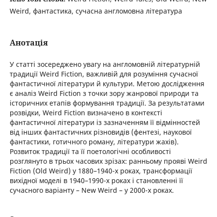
Weird, фантастика, сучасна англомовна література
Анотація
У статті зосереджено увагу на англомовній літературній
традиції Weird Fiction, важливій для розуміння сучасної
фантастичної літератури й культури. Метою дослідження
є аналіз Weird Fiction з точки зору жанрової природи та
історичних етапів формування традиції. За результатами
розвідки, Weird Fiction визначено в контексті
фантастичної літератури із зазначенням її відмінностей
від інших фантастичних різновидів (фентезі, наукової
фантастики, готичного роману, літератури жахів).
Розвиток традиції та її поетологічні особливості
розглянуто в трьох часових зрізах: ранньому прояві Weird
Fiction (Old Weird) у 1880–1940-х роках, трансформації
вихідної моделі в 1940–1990-х роках і становленні її
сучасного варіанту – New Weird – у 2000-х роках.