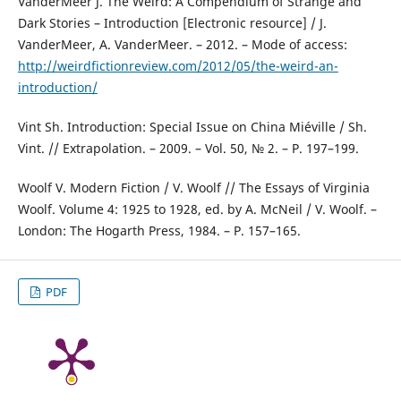
VanderMeer J. The Weird: A Compendium of Strange and
Dark Stories – Introduction [Electronic resource] / J.
VanderMeer, A. VanderMeer. – 2012. – Mode of access:
http://weirdfictionreview.com/2012/05/the-weird-an-
introduction/
Vint Sh. Introduction: Special Issue on China Miéville / Sh.
Vint. // Extrapolation. – 2009. – Vol. 50, № 2. – P. 197–199.
Woolf V. Modern Fiction / V. Woolf // The Essays of Virginia
Woolf. Volume 4: 1925 to 1928, ed. by A. McNeil / V. Woolf. –
London: The Hogarth Press, 1984. – P. 157–165.
PDF