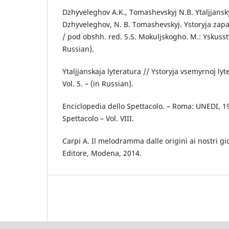
Dzhyveleghov A.K., Tomashevskyj N.B. Ytaljjansky
Dzhyveleghov, N. B. Tomashevskyj. Ystoryja zap
/ pod obshh. red. S.S. Mokuljskogho. M.: Yskusstvo
Russian).
Ytaljjanskaja lyteratura // Ystoryja vsemyrnoj ly
Vol. 5. – (in Russian).
Enciclopedia dello Spettacolo. – Roma: UNEDI, 19
Spettacolo – Vol. VIII.
Carpi A. Il melodramma dalle origini ai nostri gi
Editore, Modena, 2014.