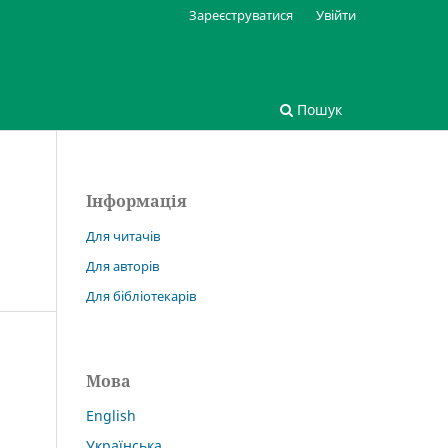
Зареєструватися
Увійти
Пошук
Інформація
Для читачів
Для авторів
Для бібліотекарів
Мова
English
Українська