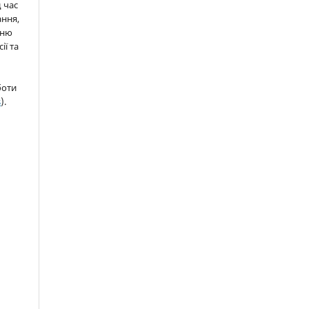
д час
ння,
нню
ії та
боти
s
).