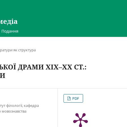
медіа
Подання
тератури як структура
КОЇ ДРАМИ ХІХ–ХХ СТ.:
ТИ
PDF
тут філології, кафедра
о мовознавства