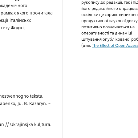
рукопису до редакції, так і пі
академічного
його редакційного опрацюва
у рамках якого прочитала
оскільки це сприяє виникне
кції італійськх
продуктивної наукової дискус
позитивно позначається на
тету Фоджі.
оперативності та динаміці
цитування опублікованої ро
(див.
The Effect of Open Acces
hestvennogho teksta.
abenko, Ju. B. Kazaryn. –
n // Ukrajinsjka kuljtura.