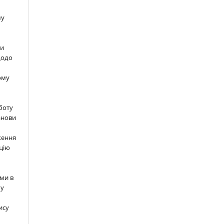
шу
ти
щодо
ому
м
боту
анови
ження
цію
ми в
 у
ису