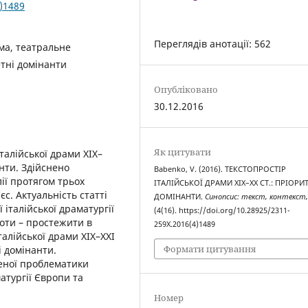
4)1489
Переглядів анотації: 562
ама, театральне
етні домінанти
Опубліковано
30.12.2016
Як цитувати
талійської драми ХІХ–
анти. Здійснено
Babenko, V. (2016). ТЕКСТОПРОСТІР
ії протягом трьох
ІТАЛІЙСЬКОЇ ДРАМИ ХІХ–ХХ СТ.: ПРІОРИ
єс. Актуальність статті
ДОМІНАНТИ.
Синопсис: текст, контекст,
італійської драматургії
(4(16). https://doi.org/10.28925/2311-
боти – простежити в
259X.2016(4)1489
талійської драми ХІХ–ХХІ
Формати цитування
і домінанти.
еної проблематики
атургії Європи та
Номер