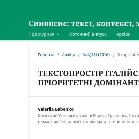
Синопсис: текст, контекст, 
Про журнал
Поточний випуск
Архіви
Головна
/
Архіви
/
№ 4(16) (2016)
/
Історія лі
ТЕКСТОПРОСТІР ІТАЛІЙСЬ
ПРІОРИТЕТНІ ДОМІНАН
Valeriia Babenko
Київський Університет імені Бориса Грінченка, Інсти
романської філології та порівняльно-типологічног