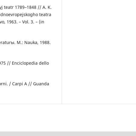
j teatr 1789–1848 // A. K.
adnoevropejskogho teatra
, 1963. – Vol. 3. – (in
teraturы. M.: Nauka, 1988.
75 // Enciclopedia dello
orni. / Carpi A // Guanda