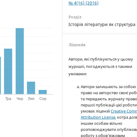
№ 4(16) (2016)
Розділ
Історія літератури як структура
Ліцензія
Автори, які публікуються у цьому
журналі, погоджуються з такими
умовами:
Автори залишають за собою
право на авторство своєї ро
та передають журналу прав
першої публікації цієї роботи
умовах ліцензії
Creative Com
Attribution License
, котра доз
іншим особам вільно
розповсюджувати опубліков
роботу з обов'язковим