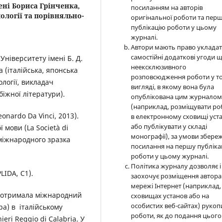
ені Бориса Грінченка,
посиланням на авторів
ології та порівняльно-
оригінальної роботи та пер
публікацію роботи у цьому
журналі.
Автори мають право уклада
самостійні додаткові угоди 
Університету імені Б. Д.
неексклюзивного
а (італійська, японська
розповсюдження роботи у т
ології, викладач
вигляді, в якому вона була
убіжної літератури).
опублікована цим журнало
(наприклад, розміщувати ро
eonardo Da Vinci, 2013).
в електронному сховищі уст
або публікувати у складі
 мови (La Società di
монографії), за умови збере
 міжнародного зразка
посилання на першу публіка
роботи у цьому журналі.
Політика журналу дозволяє і
PLIDA, C1).
заохочує розміщення автора
мережі Інтернет (наприклад,
та отримала міжнародний
сховищах установ або на
особистих веб-сайтах) рукоп
ра) в італійському
роботи, як до подання цього
ieri Reggio di Calabria. У