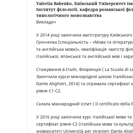
Valeriia Babenko,
Київський Університет ім
Інститут філології, кафедра романської філ
типологічного мовознавства
Викладач
У 2014 році закінчила магістратуру Київського 
Грінченка (спеціальність – «Мова та літератур
та англійська мови)», кваліфікація -магістр філ
італійської, японської та англійської мов і зар
Стажування в Італії, Флоренція ( La Scuola di L
Закінчила курси міжнародної школи італійської
Dante Alighieri, 2014) та отримала сертифікат
рівня С1-С2.
Склала міжнародний іспит ( Il certificato della 
У 2016 році закінчила курс італійської мови 
сертифікат рівня С2 (італійська мова та культу
університеті Università per stranieri Dante Aligh