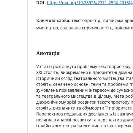
DOI:
https://doi.org/10.28925/2311-259X.2016(
Ключові слова:
текстопростір, італійська др
мистецтво, соціальна спрямованість, пріорит
Анотація
У статті розглянуто проблему текстопростору і
ХХІ століть, виокремлено її пріоритетні домін
історичний огляд театрального мистецтва Італ
століть, означено основні теми та проблеми п’
зумовлена пожвавленим інтересом до сучасної 
та театрального мистецтва в цілому. Мета ро
діахронічному зрізі розвиток текстопростору і
століть, визначити та обумовити її пріоритетн
Перспектива подальших досліджень із зазнач
полягає в аналізі розвитку та перспектив драм
італійського театрального мистецтва зокрема.