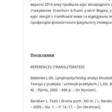
вересні 2016 року пройшла курс мінародного 
стажування Erasmus+ в Італії, у місті Фоджа, 
курс лекцій з італійської мови та відвідувала ле
професорів філологічного факультету Універси
Посилання
REFERENCES (TRANSLITERATED)
Babenko L.Gh. Lynghvystycheskyj analyz khudoz
Teoryja y praktyka : uchenyk-praktykum / L.Gh. B
M. : Flynta, 2005 – 496 p. – (in Russian).
Baraban L. Teatr i drama poch. XXI st. / L. Baraba
– 2009.– No. 1. – P. 16–17. – (In Ukrainian).