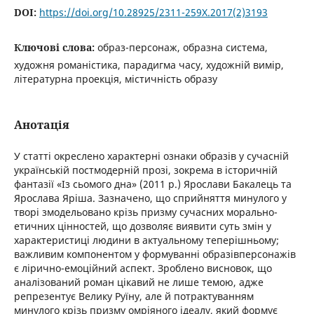
DOI:
https://doi.org/10.28925/2311-259X.2017(2)3193
Ключові слова:
образ-персонаж, образна система,
художня романістика, парадигма часу, художній вимір,
літературна проекція, містичність образу
Анотація
У статті окреслено характерні ознаки образів у сучасній
українській постмодерній прозі, зокрема в історичній
фантазії «Із сьомого дна» (2011 р.) Ярослави Бакалець та
Ярослава Яріша. Зазначено, що сприйняття минулого у
творі змодельовано крізь призму сучасних морально-
етичних цінностей, що дозволяє виявити суть змін у
характеристиці людини в актуальному теперішньому;
важливим компонентом у формуванні образівперсонажів
є лірично-емоційний аспект. Зроблено висновок, що
аналізований роман цікавий не лише темою, адже
репрезентує Велику Руїну, але й потрактуванням
минулого крізь призму омріяного ідеалу, який формує