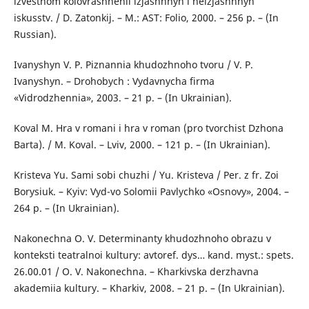
izvestnom kolovrashhenii izjashhnyh i neizjashhnyh
iskusstv. / D. Zatonkij. – M.: AST: Folio, 2000. – 256 p. – (In
Russian).
Ivanyshyn V. P. Piznannia khudozhnoho tvoru / V. P.
Ivanyshyn. – Drohobych : Vydavnycha firma
«Vidrodzhennia», 2003. – 21 p. – (In Ukrainian).
Koval M. Hra v romani i hra v roman (pro tvorchist Dzhona
Barta). / M. Koval. – Lviv, 2000. – 121 p. – (In Ukrainian).
Kristeva Yu. Sami sobi chuzhi / Yu. Kristeva / Per. z fr. Zoi
Borysiuk. – Kyiv: Vyd-vo Solomii Pavlychko «Osnovy», 2004. –
264 p. – (In Ukrainian).
Nakonechna O. V. Determinanty khudozhnoho obrazu v
konteksti teatralnoi kultury: avtoref. dys… kand. myst.: spets.
26.00.01 / O. V. Nakonechna. – Kharkivska derzhavna
akademiia kultury. – Kharkiv, 2008. – 21 p. – (In Ukrainian).