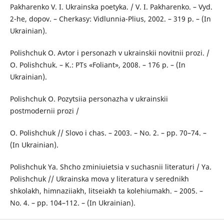
Pakharenko V. I. Ukrainska poetyka. / V. I. Pakharenko. – Vyd.
2-he, dopov. – Cherkasy: Vidlunnia-Plius, 2002. – 319 p. – (In
Ukrainian).
Polishchuk O. Avtor i personazh v ukrainskii novitnii prozi. /
O. Polishchuk. – K.: PTs «Foliant», 2008. – 176 p. – (In
Ukrainian).
Polishchuk O. Pozytsiia personazha v ukrainskii
postmodernii prozi /
O. Polishchuk // Slovo i chas. – 2003. – No. 2. – pp. 70–74. –
(In Ukrainian).
Polishchuk Ya. Shcho zminiuietsia v suchasnii literaturi / Ya.
Polishchuk // Ukrainska mova y literatura v serednikh
shkolakh, himnaziiakh, litseiakh ta kolehiumakh. – 2005. –
No. 4. – pp. 104–112. – (In Ukrainian).