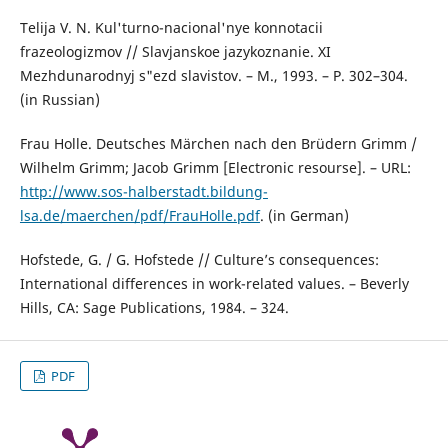
Telija V. N. Kul'turno-nacional'nye konnotacii
frazeologizmov // Slavjanskoe jazykoznanie. XI
Mezhdunarodnyj s"ezd slavistov. – M., 1993. – Р. 302–304.
(in Russian)
Frau Holle. Deutsches Märchen nach den Brüdern Grimm /
Wilhelm Grimm; Jacob Grimm [Electronic resourse]. – URL:
http://www.sos-halberstadt.bildung-
lsa.de/maerchen/pdf/FrauHolle.pdf
. (in German)
Hofstede, G. / G. Hofstede // Culture’s consequences:
International differences in work-related values. – Beverly
Hills, CA: Sage Publications, 1984. – 324.
PDF