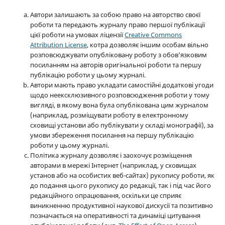
Автори залишають за собою право на авторство своєї
роботи та передають журналу право першої публікації
цієї роботи на умовах ліцензії
Creative Commons
Attribution License
, котра дозволяє іншим особам вільно
розповсюджувати опубліковану роботу з обов'язковим
посиланням на авторів оригінальної роботи та першу
публікацію роботи у цьому журналі.
Автори мають право укладати самостійні додаткові угоди
щодо неексклюзивного розповсюдження роботи у тому
вигляді, в якому вона була опублікована цим журналом
(наприклад, розміщувати роботу в електронному
сховищі установи або публікувати у складі монографії), за
умови збереження посилання на першу публікацію
роботи у цьому журналі.
Політика журналу дозволяє і заохочує розміщення
авторами в мережі Інтернет (наприклад, у сховищах
установ або на особистих веб-сайтах) рукопису роботи, як
до подання цього рукопису до редакції, так і під час його
редакційного опрацювання, оскільки це сприяє
виникненню продуктивної наукової дискусії та позитивно
позначається на оперативності та динаміці цитування