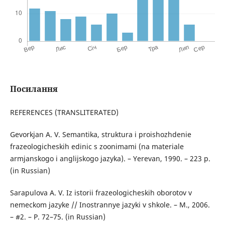
Посилання
REFERENCES (TRANSLITERATED)
Gevorkjan A. V. Semantika, struktura i proishozhdenie
frazeologicheskih edinic s zoonimami (na materiale
armjanskogo i anglijskogo jazyka). – Yerevan, 1990. – 223 p.
(in Russian)
Sarapulova A. V. Iz istorii frazeologicheskih oborotov v
nemeckom jazyke // Inostrannye jazyki v shkole. – M., 2006.
– #2. – Р. 72–75. (in Russian)