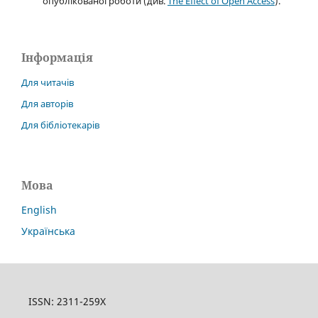
опублікованої роботи (див.
The Effect of Open Access
).
Інформація
Для читачів
Для авторів
Для бібліотекарів
Мова
English
Українська
ISSN: 2311-259X