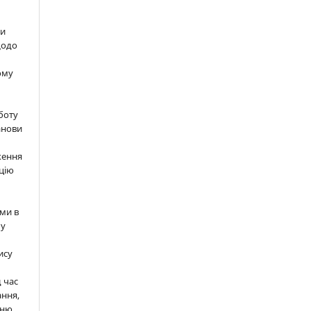
ти
щодо
ому
м
боту
анови
ження
цію
ми в
 у
ису
д час
ння,
нню