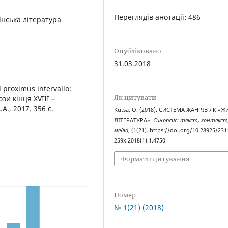
Переглядів анотації: 486
їнська література
Опубліковано
31.03.2018
 proximus intervallo:
Як цитувати
зи кінця XVIII –
., 2017. 356 с.
Kutsa, O. (2018). СИСТЕМА ЖАНРІВ ЯК «Ж
ЛІТЕРАТУРА».
Синопсис: текст, контекст
медіа
, (1(21). https://doi.org/10.28925/231
259x.2018(1).1.4750
Формати цитування
Номер
№ 1(21) (2018)