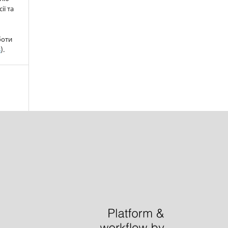
ії та
боти
s
).