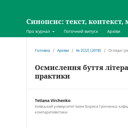
Синопсис: текст, контекст, 
Про журнал
Поточний випуск
Архіви
Головна
/
Архіви
/
№ 2(22) (2018)
/
Огляди і ре
Осмислення буття літерат
практики
Tetiana Virchenko
Київський університет імені Бориса Грінченка, кафед
компаративістики