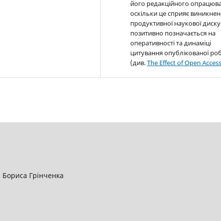
його редакційного опрацюва
оскільки це сприяє виникне
продуктивної наукової дискус
позитивно позначається на
оперативності та динаміці
цитування опублікованої ро
(див.
The Effect of Open Acces
і Бориса Грінченка