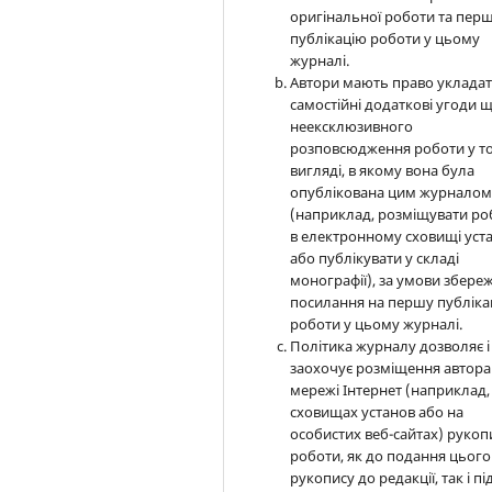
оригінальної роботи та пер
публікацію роботи у цьому
журналі.
Автори мають право уклада
самостійні додаткові угоди 
неексклюзивного
розповсюдження роботи у т
вигляді, в якому вона була
опублікована цим журнало
(наприклад, розміщувати ро
в електронному сховищі уст
або публікувати у складі
монографії), за умови збере
посилання на першу публіка
роботи у цьому журналі.
Політика журналу дозволяє і
заохочує розміщення автора
мережі Інтернет (наприклад,
сховищах установ або на
особистих веб-сайтах) рукоп
роботи, як до подання цього
рукопису до редакції, так і пі