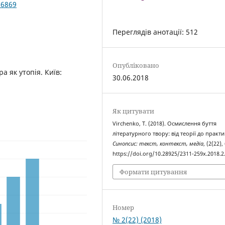
.6869
Переглядів анотації: 512
Опубліковано
а як утопія. Київ:
30.06.2018
Як цитувати
Virchenko, T. (2018). Осмислення буття
літературного твору: від теорії до практи
Синопсис: текст, контекст, медіа
, (2(22),
https://doi.org/10.28925/2311-259x.2018.2
Формати цитування
Номер
№ 2(22) (2018)