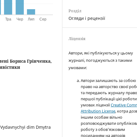
Розділ
Огляди і рецензії
Ліцензія
Автори, які публікуються у цьому
журналі, погоджуються з такими
мені Бориса Грінченка,
тивістики
умовами:
Автори залишають за собою
право на авторство своєї ро
та передають журналу прав
першої публікації цієї роботи
умовах ліцензії
Creative Com
Attribution License
, котра доз
іншим особам вільно
розповсюджувати опубліков
: Vydavnychyi dim Dmytra
роботу з обов'язковим
посиланням на авторів