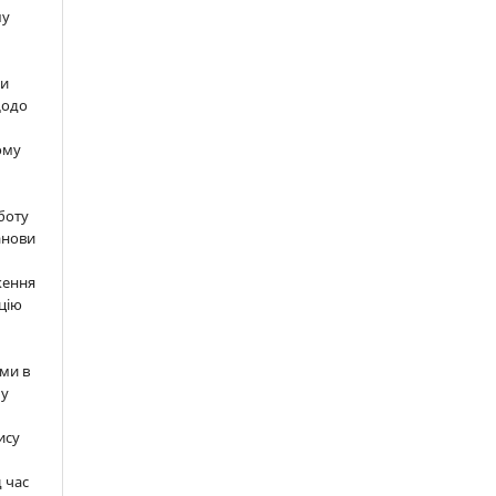
шу
ти
щодо
ому
м
боту
анови
ження
цію
ми в
 у
ису
д час