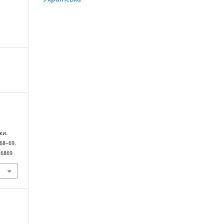
ки.
 68–69.
.6869