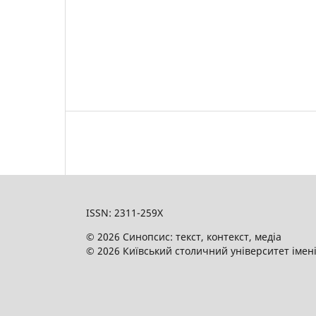
ISSN: 2311-259X
© 2026 Синопсис: текст, контекст, медіа
© 2026 Київський столичний університет імен