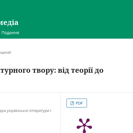
медіа
Подання
цензії
урного твору: від теорії до
PDF
ра української літератури і