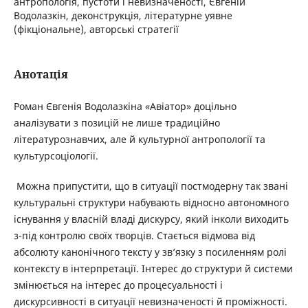
антропологія, пустоти і невизначеності, Євгеній
Водолазкін, деконструкція, літературне уявне
(фікціональне), авторські стратегії
Анотація
Роман Євгенія Водолазкіна «Авіатор» доцільно
аналізувати з позицій не лише традиційно
літературознавчих, але й культурної антропології та
культурсоціології.
Можна припустити, що в ситуації постмодерну так звані
культуральні структури набувають відносно автономного
існування у власній владі дискурсу, який інколи виходить
з-під контролю своїх творців. Стається відмова від
абсолюту канонічного тексту у зв’язку з посиленням ролі
контексту в інтерпретації. Інтерес до структури й системи
змінюється на інтерес до процесуальності і
дискурсивності в ситуації невизначеності й проміжності.