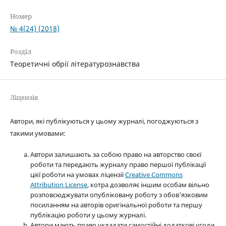
Номер
№ 4(24) (2018)
Розділ
Теоретичні обрії літературознавства
Ліцензія
Автори, які публікуються у цьому журналі, погоджуються з
такими умовами:
Автори залишають за собою право на авторство своєї
роботи та передають журналу право першої публікації
цієї роботи на умовах ліцензії
Creative Commons
Attribution License
, котра дозволяє іншим особам вільно
розповсюджувати опубліковану роботу з обов'язковим
посиланням на авторів оригінальної роботи та першу
публікацію роботи у цьому журналі.
Автори мають право укладати самостійні додаткові угоди