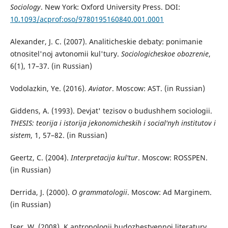
Sociology
. New York: Oxford University Press. DOI:
10.1093/acprof:oso/9780195160840.001.0001
Alexander, J. C. (2007). Analiticheskie debaty: ponimanie
otnositel'noj avtonomii kul'tury.
Sociologicheskoe obozrenie
,
6(1), 17–37. (in Russian)
Vodolazkin, Ye. (2016).
Aviator
. Moscow: AST. (in Russian)
Giddens, A. (1993). Devjat' tezisov o budushhem sociologii.
THESIS: teorija i istorija jekonomicheskih i social'nyh institutov i
sistem
, 1, 57–82. (in Russian)
Geertz, C. (2004).
Interpretacija kul'tur
. Moscow: ROSSPEN.
(in Russian)
Derrida, J. (2000).
O grammatologii
. Moscow: Ad Marginem.
(in Russian)
Iser, W. (2008). K antropologii hudozhestvennoj literatury.