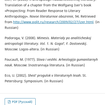
Translation of a chapter from the Wolfgang Iser’s book
«Prospecting: From Reader Response to Literary
Anthropology».
Novoe literaturnoe obozrenie
, 94. Retrieved
from
http://www.polit.ru/research/2009/02/27/izer.html
. (in
Russian)
Podoroga, V. (2008).
Mimesis. Materialy po analiticheskoj
antropologii literatury. Vol. 1. N. Gogol', F. Dostoevskij
.
Moscow: Logos-altera. (in Russian)
Foucault, M. (1977).
Slova i veshhi. Arheologija gumanitarnyh
nauk
. Moscow: Inostrannaja literatura. (in Russian)
Eco, U. (2002).
Shest' progulok v literaturnyh lesah
. St.
Petersburg: Symposium. (in Russian)
PDF (Русский)