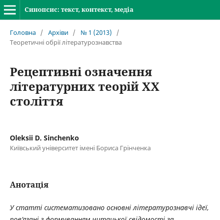
Синопсис: текст, контекст, медіа
Головна
/
Архіви
/
№ 1 (2013)
/
Теоретичні обрії літературознавства
Рецептивні означення
літературних теорій ХХ
століття
Oleksii D. Sinchenko
Київський університет імені Бориса Грінченка
Анотація
У статті систематизовано основні літературознавчі ідеї,
пов’язані з формуванням читацької свідомості за