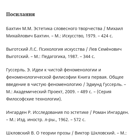
Посилання
Бахтин М.М. Эстетика словесного творчества / Михаил
Михайлович Бахтин. – М.: Искусство, 1979. – 424 с.
Выготский Л.С. Психология искусства / Лев Семѐнович
Выготский. – М.: Педагогика, 1987. – 344 с.
Гуссерль. Э. Идеи к чистой феноменологии и
феноменологической филисофии Книга первая. Общее
введение в чистую феноменологию / Эдмунд Гуссерль. –
М.: Академический Проект, 2009. – 489 с. – (Серия
Философские технологии).
Ингарден Р. Исследования по эстетике / Роман Ингарден.
– М.: Изд. иностр. л-ры., 1962. – 572 с.
Шкловский В. О теории прозы / Виктор Шкловский. – М.: