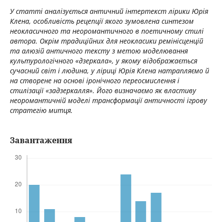
У статті аналізується античний інтертекст лірики Юрія
Клена, особливість рецепції якого зумовлена синтезом
неокласичного та неоромантичного в поетичному стилі
автора. Окрім традиційних для неокласики ремінісценцій
та алюзій античного тексту з метою моделювання
культурологічного «дзеркала», у якому відображається
сучасний світ і людина, у ліриці Юрія Клена натрапляємо й
на створене на основі іронічного переосмислення і
стилізації «задзеркалля». Його визначаємо як властиву
неоромантичній моделі трансформації античності ігрову
стратегію митця.
Завантаження