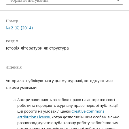
Формати цитування
Номер
№ 2 (6) (2014)
Розділ
Історія літератури як структура
Ліцензія
Автори, які публікуються у цьому журналі, погоджуються з
такими умовами:
Автори залишають за собою право на авторство своєї
роботи та передають журналу право першої публікації
цієї роботи на умовах ліцензії
Creative Commons
Attribution License
, котра дозволяє іншим особам вільно
розповсюджувати опубліковану роботу з обов'язковим
посиланням на авторів оригінальної роботи та першу