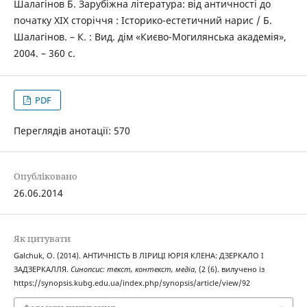
Шалагінов Б. Зарубіжна література: від античності до
початку ХІХ сторіччя : Історико-естетичний нарис / Б.
Шалагінов. – К. : Вид. дім «Києво-Могилянська академія»,
2004. – 360 с.
PDF
Переглядів анотації: 570
Опубліковано
26.06.2014
Як цитувати
Galchuk, O. (2014). АНТИЧНІСТЬ В ЛІРИЦІ ЮРІЯ КЛЕНА: ДЗЕРКАЛО І
ЗАДЗЕРКАЛЛЯ.
Синопсис: текст, контекст, медіа
, (2 (6). вилучено із
https://synopsis.kubg.edu.ua/index.php/synopsis/article/view/92