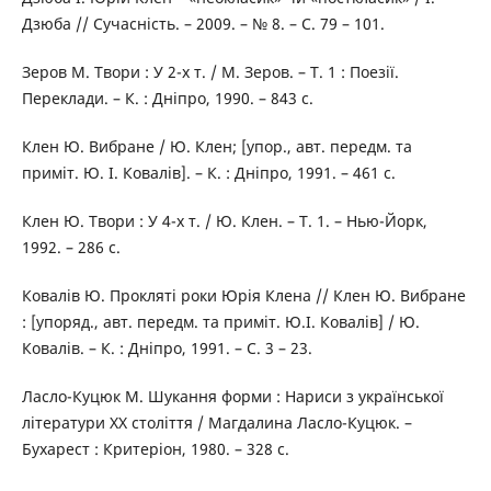
Дзюба // Сучасність. – 2009. – № 8. – С. 79 – 101.
Зеров М. Твори : У 2-х т. / М. Зеров. – Т. 1 : Поезії.
Переклади. – К. : Дніпро, 1990. – 843 с.
Клен Ю. Вибране / Ю. Клен; [упор., авт. передм. та
приміт. Ю. І. Ковалів]. – К. : Дніпро, 1991. – 461 с.
Клен Ю. Твори : У 4-х т. / Ю. Клен. – Т. 1. – Нью-Йорк,
1992. – 286 с.
Ковалів Ю. Прокляті роки Юрія Клена // Клен Ю. Вибране
: [упоряд., авт. передм. та приміт. Ю.І. Ковалів] / Ю.
Ковалів. – К. : Дніпро, 1991. – С. 3 – 23.
Ласло-Куцюк М. Шукання форми : Нариси з української
літератури ХХ століття / Магдалина Ласло-Куцюк. –
Бухарест : Критеріон, 1980. – 328 с.