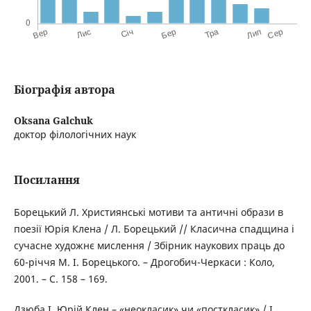
Біографія автора
Oksana Galchuk
доктор філологічних наук
Посилання
Борецький Л. Християнські мотиви та античні образи в
поезії Юрія Клена / Л. Борецький // Класична спадщина і
сучасне художнє мислення / Збірник наукових праць до
60-річчя М. І. Борецького. – Дрогобич-Черкаси : Коло,
2001. – С. 158 – 169.
Дзюба І. Юрій Клен – «неокласик» чи «посткласик» / І.