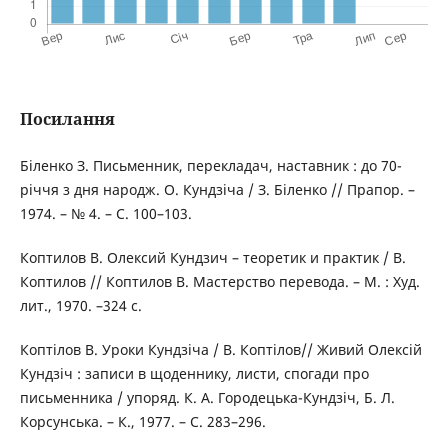
Посилання
Біленко З. Письменник, перекладач, наставник : до 70-
річчя з дня народж. О. Кундзіча / З. Біленко // Прапор. –
1974. – № 4. – С. 100–103.
Коптилов В. Олексий Кундзич – теоретик и практик / В.
Коптилов // Коптилов В. Мастерство перевода. – М. : Худ.
лит., 1970. –324 с.
Коптілов В. Уроки Кундзіча / В. Коптілов// Живий Олексій
Кундзіч : записи в щоденнику, листи, спогади про
письменника / упоряд. К. А. Городецька-Кундзіч, Б. Л.
Корсунська. – К., 1977. – С. 283–296.