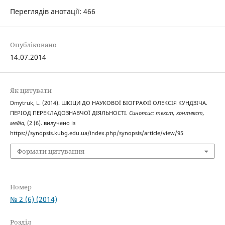
Переглядів анотації: 466
Опубліковано
14.07.2014
Як цитувати
Dmytruk, L. (2014). ШКІЦИ ДО НАУКОВОЇ БІОГРАФІЇ ОЛЕКСІЯ КУНДЗІЧА.
ПЕРІОД ПЕРЕКЛАДОЗНАВЧОЇ ДІЯЛЬНОСТІ.
Синопсис: текст, контекст,
медіа
, (2 (6). вилучено із
https://synopsis.kubg.edu.ua/index.php/synopsis/article/view/95
Формати цитування
Номер
№ 2 (6) (2014)
Розділ