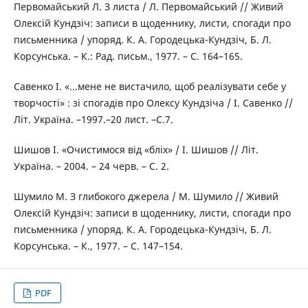
Первомайський Л. З листа / Л. Первомайський // Живий
Олексій Кундзіч: записи в щоденнику, листи, спогади про
письменника / упоряд. К. А. Городецька-Кундзіч, Б. Л.
Корсунська. – К.: Рад. письм., 1977. – С. 164–165.
Савенко І. «...мене не вистачило, щоб реалізувати себе у
творчості» : зі спогадів про Олексу Кундзіча / І. Савенко //
Літ. Україна. –1997.–20 лист. –С.7.
Шишов І. «Очистимося від «бліх» / І. Шишов // Літ.
Україна. – 2004. – 24 черв. – С. 2.
Шумило М. З глибокого джерела / М. Шумило // Живий
Олексій Кундзіч: записи в щоденнику, листи, спогади про
письменника / упоряд. К. А. Городецька-Кундзіч, Б. Л.
Корсунська. – К., 1977. – С. 147–154.
PDF