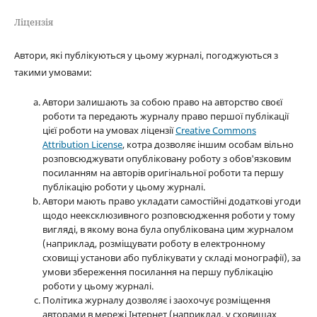
Ліцензія
Автори, які публікуються у цьому журналі, погоджуються з
такими умовами:
Автори залишають за собою право на авторство своєї
роботи та передають журналу право першої публікації
цієї роботи на умовах ліцензії
Creative Commons
Attribution License
, котра дозволяє іншим особам вільно
розповсюджувати опубліковану роботу з обов'язковим
посиланням на авторів оригінальної роботи та першу
публікацію роботи у цьому журналі.
Автори мають право укладати самостійні додаткові угоди
щодо неексклюзивного розповсюдження роботи у тому
вигляді, в якому вона була опублікована цим журналом
(наприклад, розміщувати роботу в електронному
сховищі установи або публікувати у складі монографії), за
умови збереження посилання на першу публікацію
роботи у цьому журналі.
Політика журналу дозволяє і заохочує розміщення
авторами в мережі Інтернет (наприклад, у сховищах