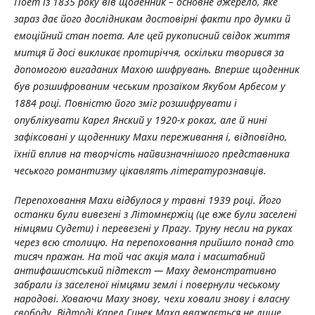
Поет із 1835 року вів щоденник – основне джерело, яке
зараз дає його дослідникам достовірні факти про думки й
емоційний стан поета. Але цей рукописний свідок життя
митця й досі викликає протиріччя, оскільки творився за
допомогою вигаданих Махою шифрувань. Вперше щоденник
був розшифрованим чеським прозаїком Якубом Арбесом у
1884 році. Повністю його зміг розшифрувати і
опублікувати Карел Янский у 1920-х роках, але й нині
зафіксовані у щоденнику Махи переживання і, відповідно,
їхній вплив на творчість найвизначнішого представника
чеського романтизму цікавлять літературознавців.
Перепоховання Махи відбулося у травні 1939 році. Його
останки були вивезені з Літомнєржіц (це вже були заселені
німцями Судети) і перевезені у Прагу. Труну несли на руках
через всю столицю. На перепоховання прийшло понад сто
тисяч пражан. На той час акція мала і масштабний
антифашистський підтекст — Маху демонстративно
забрали із заселеної німцями землі і повернули чеському
народові. Ховаючи Маху знову, чехи ховали знову і власну
свободу. Відтоді Карел Гинек Маха вважається не лише