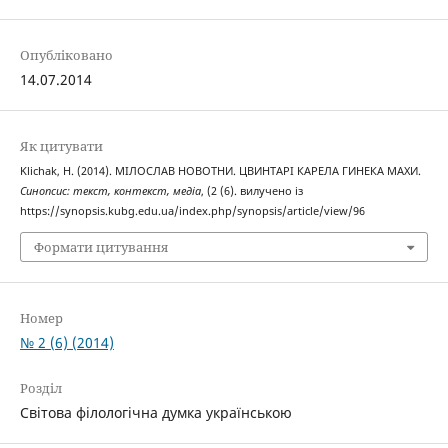
Опубліковано
14.07.2014
Як цитувати
Klichak, H. (2014). МІЛОСЛАВ НОВОТНИ. ЦВИНТАРІ КАРЕЛА ГИНЕКА МАХИ.
Синопсис: текст, контекст, медіа
, (2 (6). вилучено із
https://synopsis.kubg.edu.ua/index.php/synopsis/article/view/96
Формати цитування
Номер
№ 2 (6) (2014)
Розділ
Світова філологічна думка українською