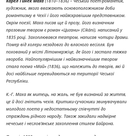
Карел Гинек Маха
(1810–1836) – чеський поет-романтик,
художник, якого вважають основоположником доби
романтизму в Чехії і його найяскравішим представником.
Окрім поезії, Маха писав ще й прозу, його визначним
прозовим твором є роман «Цигани» (Cikáni), написаний у
1835 році. Захоплювався театром, написав чотири драми.
Помер від холери незадовго до власного весілля. Був
похований у місті Літомнєржіце, де його і застала тяжка
хвороба. Найпопулярнішим і найвизначнішим твором
стала поема «Май» (1836), що належить до творів, які й
досі найбільше перевидаються на території Чеської
Республіки.
К.-Г. Маха як митець, на жаль, не був визнаний за життя,
це й досі гнітить чехів. Критики-сучасники звинувачували
молодого поета у недостатньому співчутті до
страждань рідного народу. Також закидали надмірне
нечеське і неслов’янське захоплення стилем Байрона.