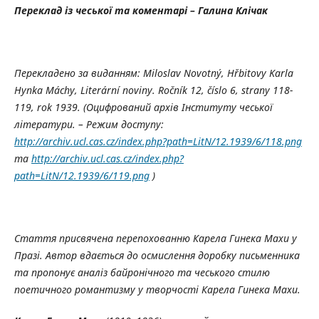
Переклад із чеської та коментарі – Галина Клічак
Перекладено за виданням: Miloslav Novotný, Hřbitovy Karla
Hynka Máchy, Literární noviny. Ročník 12, číslo 6, strany 118-
119, rok 1939.
(Оцифрований архів Інституту чеської
літератури. – Режим доступу:
http://archiv.ucl.cas.cz/index.php?path=LitN/12.1939/6/118.png
та
http://archiv.ucl.cas.cz/index.php?
path=LitN/12.1939/6/119.png
)
Стаття присвячена перепохованню Карела Гинека Махи у
Празі. Автор вдається до осмислення доробку письменника
та пропонує аналіз байронічного та чеського стилю
поетичного романтизму у творчості Карела Гинека Махи.