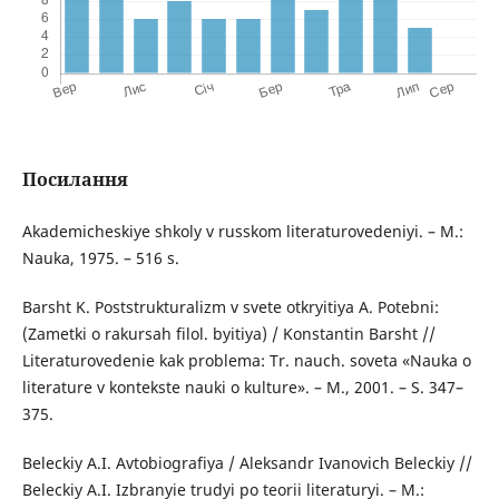
Посилання
Akademicheskiye shkoly v russkom literaturovedeniyi. – M.:
Nauka, 1975. – 516 s.
Barsht K. Pоststrukturalizm v svete оtkryitiya А. Pоtеbni:
(Zаmеtki о rakursah filol. byitiya) / Kоnstantin Barsht //
Literaturovedenie kak problema: Tr. nauch. soveta «Nauka о
literature v kontekste nauki o kulture». – M., 2001. – S. 347–
375.
Beleckiy А.I. Аvtobiografiya / Аleksandr Ivanovich Beleckiy //
Beleckiy А.I. Izbranyie trudyi po teorii literaturyi. – M.: