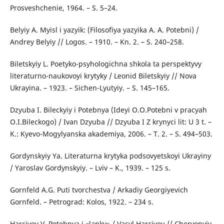
Prosveshchenie, 1964. – S. 5–24.
Belyiy А. Myisl i yazyik: (Filosofiya yazyika А. А. Potebni) /
Аndrey Belyiy // Logos. – 1910. – Kn. 2. – S. 240–258.
Biletskyiy L. Poetyko-psyhologichna shkola ta perspektyvy
literaturno-naukovoyi krytyky / Leonid Biletskyiy // Nova
Ukrayina. – 1923. – Sichen-Lyutyiy. – S. 145–165.
Dzyuba І. Bileckyiy і Potebnya (Іdeyi О.О.Potebni v pracyah
О.І.Bileckogo) / Ivan Dzyuba // Dzyuba I Z krynyci lit: U 3 t. –
K.: Kyevo-Mogylyanska akademiya, 2006. – Т. 2. – S. 494–503.
Gordynskyiy Ya. Literaturna krytyka podsovyetskoyi Ukrayiny
/ Yaroslav Gordynskyiy. – Lviv – K., 1939. – 125 s.
Gornfeld A.G. Puti tvorchestva / Arkadiy Georgiyevich
Gornfeld. – Petrograd: Kolos, 1922. – 234 s.
Harciyev V. Potebnya і «lapky» / Vasyl Harciyev // Chervonyiy