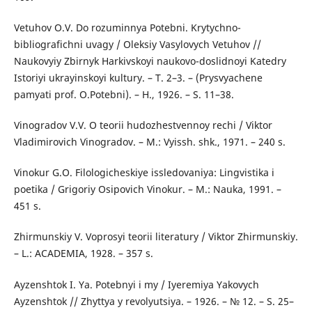
Vetuhov О.V. Do rozuminnya Potebni. Krytychno-
bibliografichni uvagy / Оleksiy Vasylovych Vetuhov //
Naukovyiy Zbirnyk Harkivskoyi naukovo-doslidnoyi Katedry
Іstoriyi ukrayinskoyi kultury. – T. 2–3. – (Prysvyachene
pamyati prof. О.Potebni). – H., 1926. – S. 11–38.
Vinogradov V.V. О teorii hudozhestvennoy rechi / Viktor
Vladimirovich Vinogradov. – M.: Vyissh. shk., 1971. – 240 s.
Vinokur G.O. Filologicheskiye issledovaniya: Lingvistika i
poetika / Grigoriy Osipovich Vinokur. – M.: Nauka, 1991. –
451 s.
Zhirmunskiy V. Voprosyi teorii literatury / Viktor Zhirmunskiy.
– L.: ACADEMIA, 1928. – 357 s.
Аyzenshtok І. Ya. Potebnyi і my / Іyeremiya Yakovych
Аyzenshtok // Zhyttya y revolyutsiya. – 1926. – № 12. – S. 25–