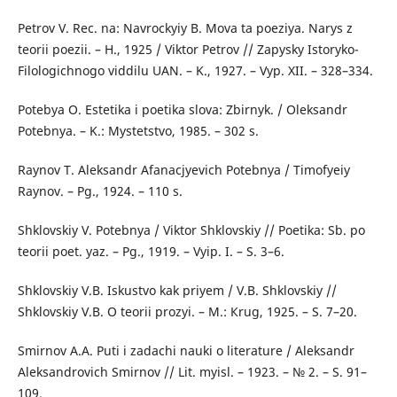
Petrov V. Rec. na: Navrockyiy B. Mova ta poeziya. Narys z
teorii poezii. – H., 1925 / Viktor Petrov // Zapysky Іstoryko-
Filologichnogo viddilu UAN. – K., 1927. – Vyp. XII. – 328–334.
Potebya O. Estetika i poetika slova: Zbirnyk. / Oleksandr
Potebnya. – K.: Mystetstvo, 1985. – 302 s.
Raynov T. Aleksandr Afanacjyevich Potebnya / Timofyeiy
Raynov. – Pg., 1924. – 110 s.
Shklovskiy V. Potebnya / Viktor Shklovskiy // Poetika: Sb. po
teorii poet. yaz. – Pg., 1919. – Vyip. I. – S. 3–6.
Shklovskiy V.B. Iskustvo kak priyem / V.B. Shklovskiy //
Shklovskiy V.B. О teorii prozyi. – М.: Кrug, 1925. – S. 7–20.
Smirnov А.А. Puti i zadachi nauki о literature / Аleksandr
Аleksandrovich Smirnov // Lit. myisl. – 1923. – № 2. – S. 91–
109.