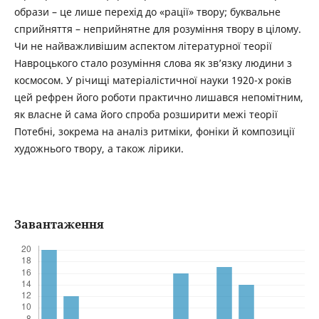
образи – це лише перехід до «рації» твору; буквальне
сприйняття – неприйнятне для розуміння твору в цілому.
Чи не найважливішим аспектом літературної теорії
Навроцького стало розуміння слова як зв’язку людини з
космосом. У річищі матеріалістичної науки 1920-х років
цей рефрен його роботи практично лишався непомітним,
як власне й сама його спроба розширити межі теорії
Потебні, зокрема на аналіз ритміки, фоніки й композиції
художнього твору, а також лірики.
Завантаження