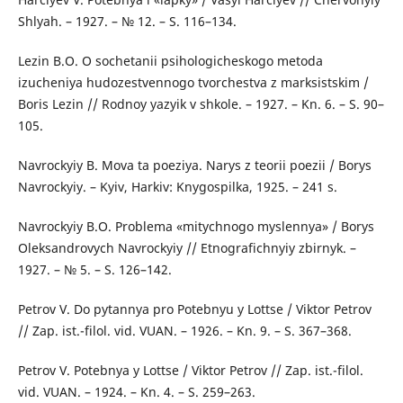
Shlyah. – 1927. – № 12. – S. 116–134.
Lezin B.O. О sochetanii psihologicheskogo metoda
izucheniya hudozestvennogo tvorchestva z marksistskim /
Boris Lezin // Rodnoy yazyik v shkole. – 1927. – Kn. 6. – S. 90–
105.
Navrockyiy B. Mova ta poeziya. Narys z teorii poezii / Borys
Navrockyiy. – Kyiv, Harkiv: Knygospilka, 1925. – 241 s.
Navrockyiy B.О. Problema «mitychnogo myslennya» / Borys
Oleksandrovych Navrockyiy // Еtnografichnyiy zbirnyk. –
1927. – № 5. – S. 126–142.
Petrov V. Do pytannya pro Potebnyu y Lottse / Viktor Petrov
// Zap. ist.-filol. vid. VUAN. – 1926. – Kn. 9. – S. 367–368.
Petrov V. Potebnya y Lottse / Viktor Petrov // Zap. ist.-filol.
vid. VUAN. – 1924. – Kn. 4. – S. 259–263.