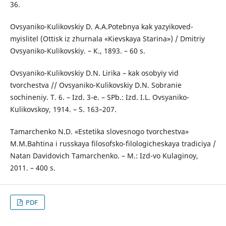
36.
Оvsyaniko-Кulikovskiy D. А.А.Potebnya kak yazyikoved-
myislitel (Оttisk iz zhurnala «Kievskaya Starina») / Dmitriy
Оvsyaniko-Кulikovskiy. – К., 1893. – 60 s.
Оvsyaniko-Кulikovskiy D.N. Lirika – kak osobyiy vid
tvorchestva // Оvsyaniko-Кulikovskiy D.N. Sobranie
sochineniy. T. 6. – Izd. 3-е. – SPb.: Izd. I.L. Оvsyaniko-
Кulikovskoy, 1914. – S. 163–207.
Таmarchenko N.D. «Estetika slovesnogo tvorchestva»
M.М.Bahtina i russkaya filosofsko-filologicheskaya tradiciya /
Natan Davidovich Таmarchenko. – M.: Izd-vo Kulaginoy,
2011. – 400 s.
PDF