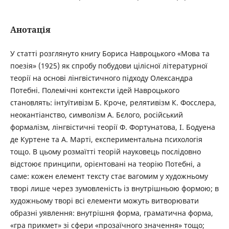
Анотація
У статті розглянуто книгу Бориса Навроцького «Мова та
поезія» (1925) як спробу побудови цілісної літературної
теорії на основі лінгвістичного підходу Олександра
Потебні. Полемічні контексти ідей Навроцького
становлять: інтуїтивізм Б. Кроче, релятивізм К. Фосслера,
неокантіанство, символізм А. Бєлого, російський
формалізм, лінгвістичні теорії Ф. Фортунатова, І. Бодуена
де Куртене та А. Марті, експериментальна психологія
тощо. В цьому розмаїтті теорій науковець послідовно
відстоює принципи, орієнтовані на теорію Потебні, а
саме: кожен елемент тексту стає вагомим у художньому
творі лише через зумовленість із внутрішньою формою; в
художньому творі всі елементи можуть витворювати
образні уявлення: внутрішня форма, граматична форма,
«гра прикмет» зі сфери «прозаїчного значення» тощо;