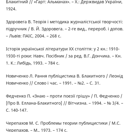
Блакитний // «Гарт: Альманах». – Х.: Держвидав України,
1924.
Здоровега В. Теорія і методика журналістської творчості:
підручник / В. Й. Здоровега. – 2-ге вид., перероб. і допов.
– Львів: ПАІС, 2004. – 268 с.
Історія української літератури XX століття: у 2 кн.: 1910-
1930-ті роки: Навч. Посібник / за ред. В.Г. Дончика. – Кн.
1. К.: Либідь, 1993. – 784 с.
Новиченко Л. Рання публіцистика В. Блакитного / Леонід
Новиченко // Слово і час. – 1991. – №2. – С. 31.
Федченко П. «Знаю – проти поезії грішу» / П. Федченко /
[Про В. Еллана-Блакитного] // Вітчизна. – 1994. – № 3/4. –
С. 140-147.
Черепахов М. С. Проблемы теории публицистики / М.С.
Черепахов. – М., 1973. – 174 с.