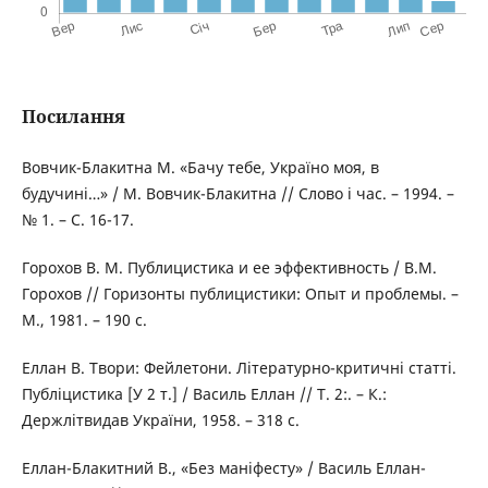
Посилання
Вовчик-Блакитна М. «Бачу тебе, Україно моя, в
будучині…» / М. Вовчик-Блакитна // Слово і час. – 1994. –
№ 1. – С. 16-17.
Горохов В. М. Публицистика и ее эффективность / В.М.
Горохов // Горизонты публицистики: Опыт и проблемы. –
М., 1981. – 190 с.
Еллан В. Твори: Фейлетони. Лiтературно-критичнi статті.
Публіцистика [У 2 т.] / Василь Еллан // Т. 2:. – К.:
Держлітвидав України, 1958. – 318 с.
Еллан-Блакитний В., «Без маніфесту» / Василь Еллан-