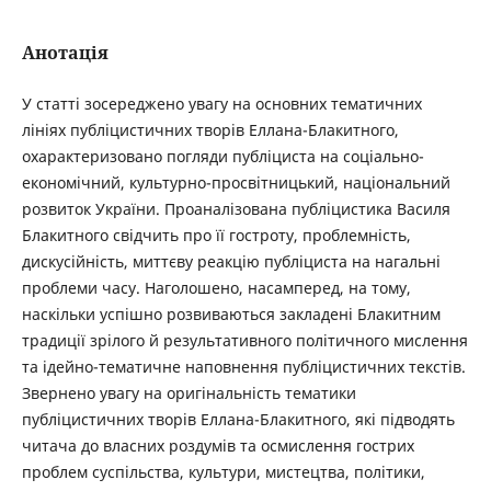
Анотація
У статті зосереджено увагу на основних тематичних
лініях публіцистичних творів Еллана-Блакитного,
охарактеризовано погляди публіциста на соціально-
економічний, культурно-просвітницький, національний
розвиток України. Проаналізована публіцистика Василя
Блакитного свідчить про її гостроту, проблемність,
дискусійність, миттєву реакцію публіциста на нагальні
проблеми часу. Наголошено, насамперед, на тому,
наскільки успішно розвиваються закладені Блакитним
традиції зрілого й результативного політичного мислення
та ідейно-тематичне наповнення публіцистичних текстів.
Звернено увагу на оригінальність тематики
публіцистичних творів Еллана-Блакитного, які підводять
читача до власних роздумів та осмислення гострих
проблем суспільства, культури, мистецтва, політики,