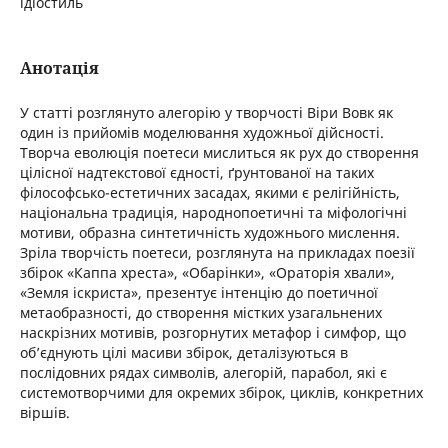
ідіостиль
Анотація
У статті розглянуто алегорію у творчості Віри Вовк як
один із прийомів моделювання художньої дійсності.
Творча еволюція поетеси мислиться як рух до створення
цілісної надтекстової єдності, ґрунтованої на таких
філософсько-естетичних засадах, якими є релігійність,
національна традиція, народнопоетичні та міфологічні
мотиви, образна синтетичність художнього мислення.
Зріла творчість поетеси, розглянута на прикладах поезії
збірок «Каппа хреста», «Обарінки», «Ораторія хвали»,
«Земля іскриста», презентує інтенцію до поетичної
метаобразності, до створення містких узагальнених
наскрізних мотивів, розгорнутих метафор і симфор, що
об’єднують цілі масиви збірок, деталізуються в
послідовних рядах символів, алегорій, парабол, які є
системотворчими для окремих збірок, циклів, конкретних
віршів.