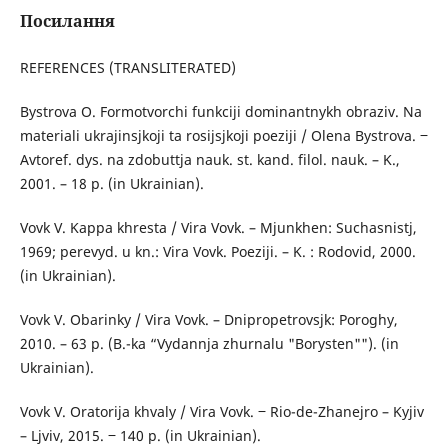
Посилання
REFERENCES (TRANSLITERATED)
Bystrova O. Formotvorchi funkciji dominantnykh obraziv. Na
materiali ukrajinsjkoji ta rosijsjkoji poeziji / Olena Bystrova. ‒
Avtoref. dys. na zdobuttja nauk. st. kand. filol. nauk. – K.,
2001. – 18 p. (in Ukrainian).
Vovk V. Kappa khresta / Vira Vovk. – Mjunkhen: Suchasnistj,
1969; perevyd. u kn.: Vira Vovk. Poeziji. – K. : Rodovid, 2000.
(in Ukrainian).
Vovk V. Obarinky / Vira Vovk. – Dnipropetrovsjk: Poroghy,
2010. – 63 p. (B.-ka “Vydannja zhurnalu "Borysten""). (in
Ukrainian).
Vovk V. Oratorija khvaly / Vira Vovk. ‒ Rio-de-Zhanejro – Kyjiv
– Ljviv, 2015. ‒ 140 p. (in Ukrainian).