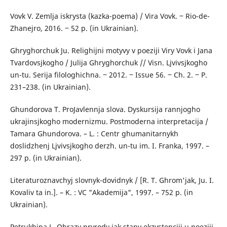
Vovk V. Zemlja iskrysta (kazka-poema) / Vira Vovk. ‒ Rio-de-
Zhanejro, 2016. ‒ 52 p. (in Ukrainian).
Ghryghorchuk Ju. Relighijni motyvy v poeziji Viry Vovk i Jana
Tvardovsjkogho / Julija Ghryghorchuk // Visn. Ljvivsjkogho
un-tu. Serija filologhichna. ‒ 2012. ‒ Issue 56. ‒ Ch. 2. ‒ P.
231–238. (in Ukrainian).
Ghundorova T. ProJavlennja slova. Dyskursija rannjogho
ukrajinsjkogho modernizmu. Postmoderna interpretacija /
Tamara Ghundorova. – L. : Centr ghumanitarnykh
doslidzhenj Ljvivsjkogho derzh. un-tu im. I. Franka, 1997. –
297 p. (in Ukrainian).
Literaturoznavchyj slovnyk-dovidnyk / [R. T. Ghrom'jak, Ju. I.
Kovaliv ta in.]. – K. : VC "Akademija", 1997. – 752 p. (in
Ukrainian).
Petrukhina L. Obrazy pryrody jak stany ekzystenciji u poeziji