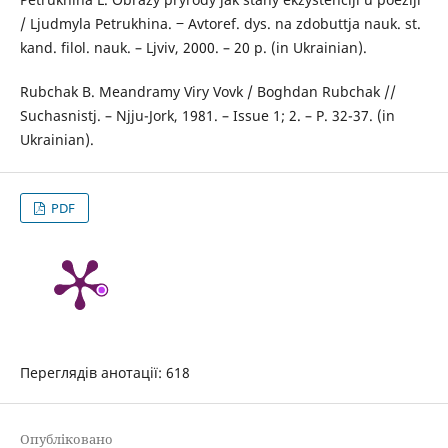
/ Ljudmyla Petrukhina. ‒ Avtoref. dys. na zdobuttja nauk. st.
kand. filol. nauk. – Ljviv, 2000. – 20 p. (in Ukrainian).
Rubchak B. Meandramy Viry Vovk / Boghdan Rubchak //
Suchasnistj. – Njju-Jork, 1981. – Issue 1; 2. – P. 32-37. (in
Ukrainian).
PDF
Переглядів анотації: 618
Опубліковано