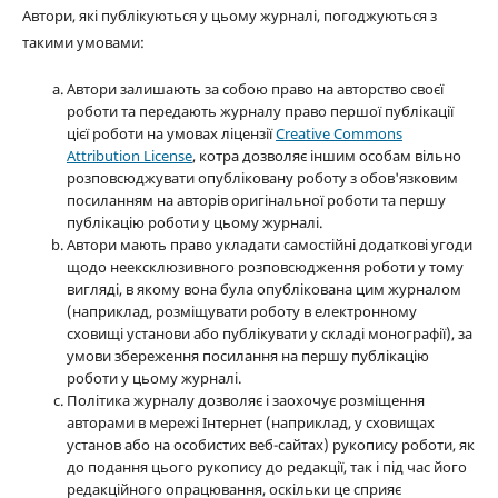
Автори, які публікуються у цьому журналі, погоджуються з
такими умовами:
Автори залишають за собою право на авторство своєї
роботи та передають журналу право першої публікації
цієї роботи на умовах ліцензії
Creative Commons
Attribution License
, котра дозволяє іншим особам вільно
розповсюджувати опубліковану роботу з обов'язковим
посиланням на авторів оригінальної роботи та першу
публікацію роботи у цьому журналі.
Автори мають право укладати самостійні додаткові угоди
щодо неексклюзивного розповсюдження роботи у тому
вигляді, в якому вона була опублікована цим журналом
(наприклад, розміщувати роботу в електронному
сховищі установи або публікувати у складі монографії), за
умови збереження посилання на першу публікацію
роботи у цьому журналі.
Політика журналу дозволяє і заохочує розміщення
авторами в мережі Інтернет (наприклад, у сховищах
установ або на особистих веб-сайтах) рукопису роботи, як
до подання цього рукопису до редакції, так і під час його
редакційного опрацювання, оскільки це сприяє