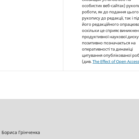
особистих веб-сайтах) рукоп
роботи, як до подання цього
рукопису до редакції, так і пі
його редакційного опрацюва
оскільки це сприяє виникне
продуктивної наукової дискус
позитивно позначається на
оперативності та динаміці
цитування опублікованої ро
(див.
The Effect of Open Acces
і Бориса Грінченка