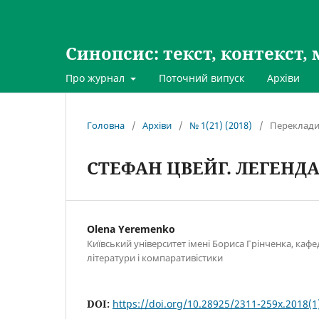
Синопсис: текст, контекст, 
Про журнал
Поточний випуск
Архіви
Головна
/
Архіви
/
№ 1(21) (2018)
/
Переклади 
СТЕФАН ЦВЕЙГ. ЛЕГЕНДА
Olena Yeremenko
Київський університет імені Бориса Грінченка, каф
літератури і компаративістики
DOI:
https://doi.org/10.28925/2311-259x.2018(1