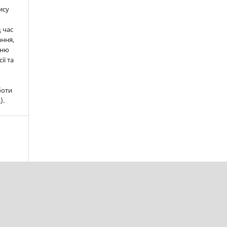
ису
д час
ння,
нню
ії та
боти
s
).