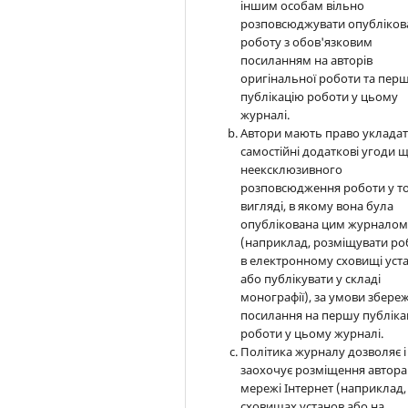
іншим особам вільно
розповсюджувати опубліков
роботу з обов'язковим
посиланням на авторів
оригінальної роботи та пер
публікацію роботи у цьому
журналі.
Автори мають право уклада
самостійні додаткові угоди 
неексклюзивного
розповсюдження роботи у т
вигляді, в якому вона була
опублікована цим журнало
(наприклад, розміщувати ро
в електронному сховищі уст
або публікувати у складі
монографії), за умови збере
посилання на першу публіка
роботи у цьому журналі.
Політика журналу дозволяє і
заохочує розміщення автора
мережі Інтернет (наприклад,
сховищах установ або на