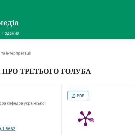
медіа
Подання
та інтерпретації
 ПРО ТРЕТЬОГО ГОЛУБА
PDF
едра кафедра української
).1.5662