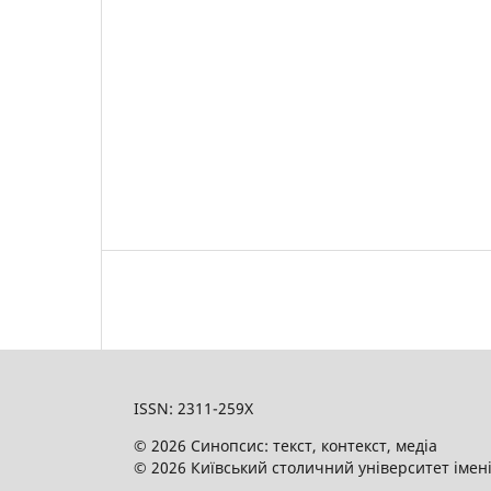
ISSN: 2311-259X
© 2026 Синопсис: текст, контекст, медіа
© 2026 Київський столичний університет імен