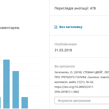
Переглядів анотації: 478
Без заголовку
коментарем.
Опубліковано
31.03.2018
Як цитувати
Yeremenko, O. (2018). СТЕФАН ЦВЕЙГ. Л
ПРО ТРЕТЬОГО ГОЛУБА.
Синопсис: текст
контекст, медіа
, (1(21), 56–62.
https://doi.org/10.28925/2311-
259x.2018(1).1.5662
Формати цитування