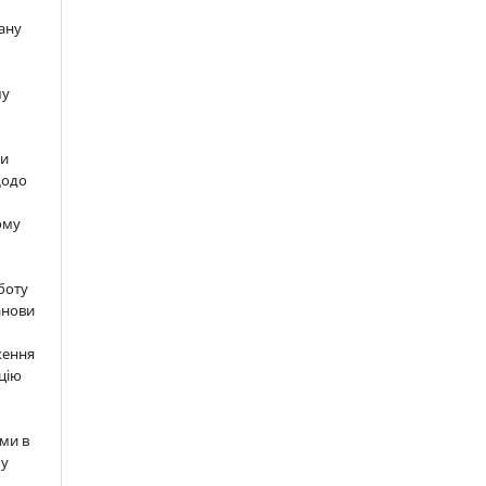
ану
шу
ти
щодо
ому
м
боту
анови
ження
цію
ми в
 у