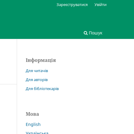
Зареєструватися
Увійти
Пошук
Інформація
Для читачів
Для авторів
Для бібліотекарів
Мова
English
Українська