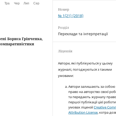
Номер
№ 1(21) (2018)
Розділ
Переклади та інтерпретації
ені Бориса Грінченка,
 компаративістики
Ліцензія
Автори, які публікуються у цьому
журналі, погоджуються з такими
умовами:
Автори залишають за собою
право на авторство своєї ро
та передають журналу прав
першої публікації цієї роботи
умовах ліцензії
Creative Com
Attribution License
, котра доз