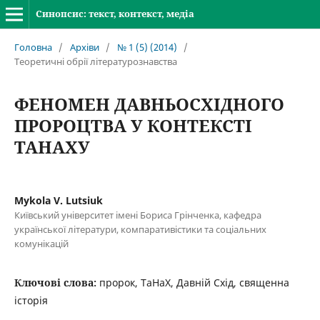
Синопсис: текст, контекст, медіа
Головна
/
Архіви
/
№ 1 (5) (2014)
/
Теоретичні обрії літературознавства
ФЕНОМЕН ДАВНЬОСХІДНОГО
ПРОРОЦТВА У КОНТЕКСТІ
ТАНАХУ
Mykola V. Lutsiuk
Київський університет імені Бориса Грінченка, кафедра
української літератури, компаративістики та соціальних
комунікацій
Ключові слова:
пророк, ТаНаХ, Давній Схід, священна
історія