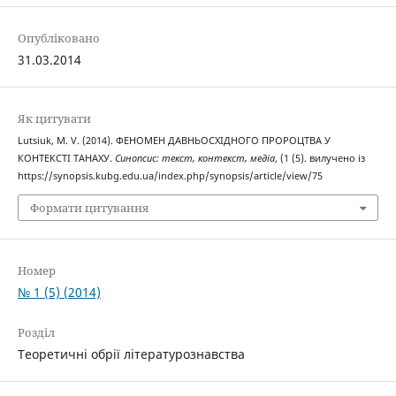
Опубліковано
31.03.2014
Як цитувати
Lutsiuk, M. V. (2014). ФЕНОМЕН ДАВНЬОСХІДНОГО ПРОРОЦТВА У
КОНТЕКСТІ ТАНАХУ.
Синопсис: текст, контекст, медіа
, (1 (5). вилучено із
https://synopsis.kubg.edu.ua/index.php/synopsis/article/view/75
Формати цитування
Номер
№ 1 (5) (2014)
Розділ
Теоретичні обрії літературознавства