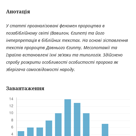
Анотація
У статті проаналізовані феномен пророцтва в
позабіблійному світі (Вавилон, Єгипет) та його
інтерпретація в біблійних текстах. На основі зіставлення
текстів пророцтв Давнього Єгипту, Месопотамії та
Ізраїлю встановлені їхні зв’язки та типологія. Здійснено
спробу розкрити особливості особистості пророка як
зберігача самосвідомості народу.
Завантаження