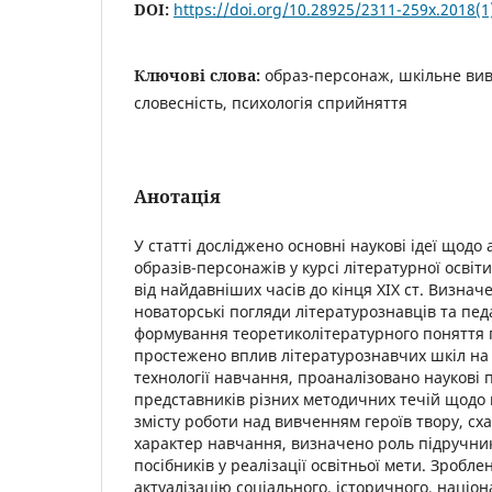
DOI:
https://doi.org/10.28925/2311-259x.2018(1
Ключові слова:
образ-персонаж, шкільне вивч
словесність, психологія сприйняття
Анотація
У статті досліджено основні наукові ідеї щодо
образів-персонажів у курсі літературної освіт
від найдавніших часів до кінця ХІХ ст. Визнач
новаторські погляди літературознавців та пед
формування теоретиколітературного поняття 
простежено вплив літературознавчих шкіл на 
технології навчання, проаналізовано наукові
представників різних методичних течій щодо
змісту роботи над вивченням героїв твору, сх
характер навчання, визначено роль підручни
посібників у реалізації освітньої мети. Зробл
актуалізацію соціального, історичного, націон