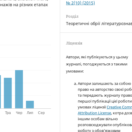
№ 2(10) (2015)
онажів на різних етапах
Розділ
Теоретичні обрії літературозна
Ліцензія
Автори, які публікуються у цьому
журналі, погоджуються з такими
умовами:
Автори залишають за собою
право на авторство своєї ро
та передають журналу прав
першої публікації цієї роботи
умовах ліцензії
Creative Com
Attribution License
, котра доз
іншим особам вільно
розповсюджувати опубліков
роботу з обов'язковим