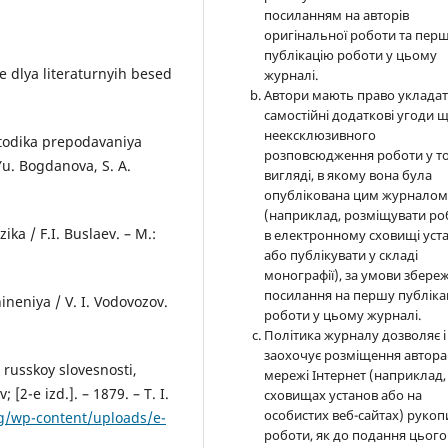
посиланням на авторів
оригінальної роботи та пер
публікацію роботи у цьому
ie dlya literaturnyih besed
журналі.
Автори мають право уклада
самостійні додаткові угоди 
неексклюзивного
etodika prepodavaniya
розповсюдження роботи у т
 Yu. Bogdanova, S. A.
вигляді, в якому вона була
опублікована цим журнало
(наприклад, розміщувати ро
ka / F.I. Buslaev. – M.:
в електронному сховищі уст
або публікувати у складі
монографії), за умови збере
посилання на першу публіка
neniya / V. I. Vodovozov.
роботи у цьому журналі.
Політика журналу дозволяє і
заохочує розміщення автора
 russkoy slovesnosti,
мережі Інтернет (наприклад,
[2-e izd.]. – 1879. – T. I.
сховищах установ або на
особистих веб-сайтах) рукоп
og/wp-content/uploads/e-
роботи, як до подання цього