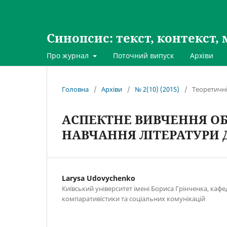
Синопсис: текст, контекст, 
Про журнал
Поточний випуск
Архіви
Головна
/
Архіви
/
№ 2(10) (2015)
/
Теоретичні
АСПЕКТНЕ ВИВЧЕННЯ ОБ
НАВЧАННЯ ЛІТЕРАТУРИ Д
Larysa Udovychenko
Київський університет імені Бориса Грінченка, кафе
компаративістики та соціальних комунікацій