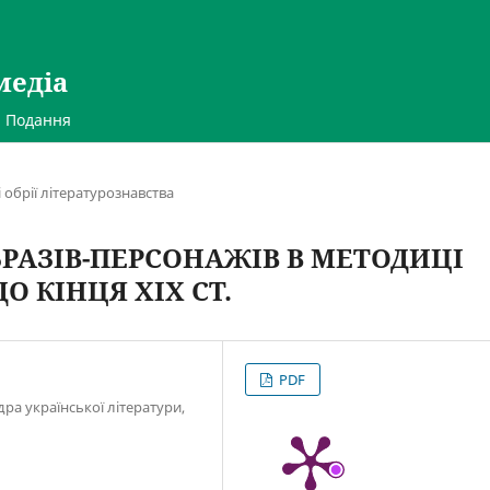
медіа
Подання
 обрії літературознавства
РАЗІВ-ПЕРСОНАЖІВ В МЕТОДИЦІ
О КІНЦЯ ХІХ СТ.
PDF
дра української літератури,