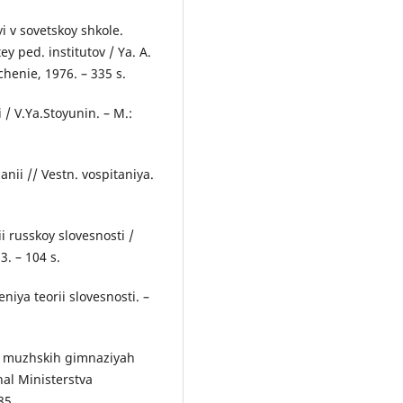
yi v sovetskoy shkole.
y ped. institutov / Ya. A.
schenie, 1976. – 335 s.
 / V.Ya.Stoyunin. – M.:
nii // Vestn. vospitaniya.
i russkoy slovesnosti /
. – 104 s.
iya teorii slovesnosti. –
v muzhskih gimnaziyah
al Ministerstva
85.