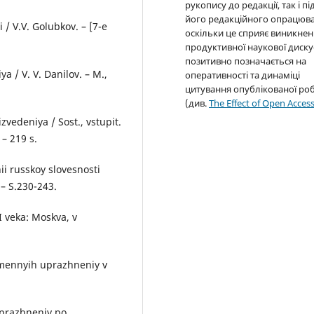
рукопису до редакції, так і пі
його редакційного опрацюва
/ V.V. Golubkov. – [7-e
оскільки це сприяє виникне
продуктивної наукової дискус
позитивно позначається на
a / V. V. Danilov. – M.,
оперативності та динаміці
цитування опублікованої ро
(див.
The Effect of Open Acces
izvedeniya / Sost., vstupit.
 – 219 s.
i russkoy slovesnosti
– S.230-243.
I veka: Moskva, v
smennyih uprazhneniy v
uprazhneniy po