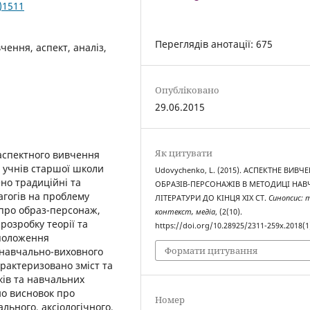
)1511
Переглядів анотації: 675
ення, аспект, аналіз,
Опубліковано
29.06.2015
Як цитувати
 аспектного вивчення
и учнів старшої школи
Udovychenko, L. (2015). АСПЕКТНЕ ВИВЧ
ено традиційні та
ОБРАЗІВ-ПЕРСОНАЖІВ В МЕТОДИЦІ НА
агогів на проблему
ЛІТЕРАТУРИ ДО КІНЦЯ ХІХ СТ.
Синопсис: 
про образ-персонаж,
контекст, медіа
, (2(10).
розробку теорії та
https://doi.org/10.28925/2311-259x.2018(1
 положення
Формати цитування
 навчально-виховного
арактеризовано зміст та
ків та навчальних
ено висновок про
Номер
ального, аксіологічного,