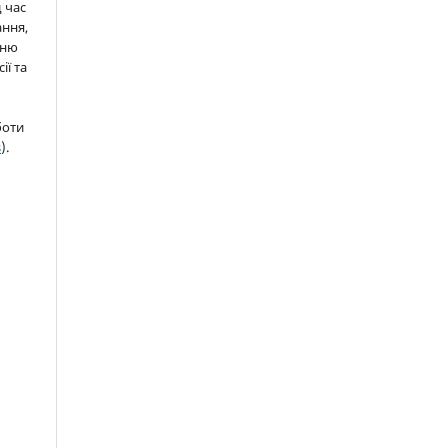
д час
ння,
нню
ії та
боти
s
).