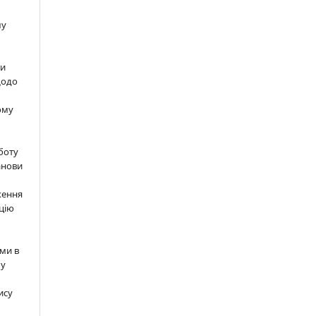
шу
ти
щодо
ому
м
боту
анови
ження
цію
ми в
 у
ису