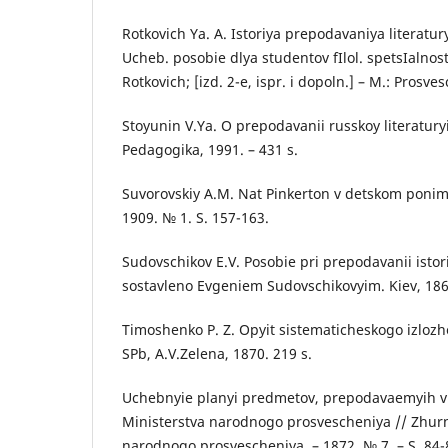
Rotkovich Ya. A. Istoriya prepodavaniya literatur
Ucheb. posobie dlya studentov fIlol. spetsIalnoste
Rotkovich; [izd. 2-e, ispr. i dopoln.] – M.: Prosve
Stoyunin V.Ya. O prepodavanii russkoy literaturyi
Pedagogika, 1991. – 431 s.
Suvorovskiy A.M. Nat Pinkerton v detskom ponima
1909. № 1. S. 157-163.
Sudovschikov E.V. Posobie pri prepodavanii istori
sostavleno Evgeniem Sudovschikovyim. Kiev, 1863
Timoshenko P. Z. Opyit sistematicheskogo izlozhen
SPb, A.V.Zelena, 1870. 219 s.
Uchebnyie planyi predmetov, prepodavaemyih 
Ministerstva narodnogo prosvescheniya // Zhurn
narodnogo prosvescheniya. – 1872. № 7. – S. 84-