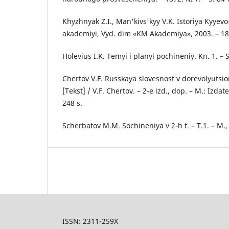
Khyzhnyak Z.I., Man'kivs'kyy V.K. Istoriya Kyyev
akademiyi, Vyd. dim «KM Akademiya», 2003. – 184 s
Holevius I.K. Temyi i planyi pochineniy. Kn. 1. – S
Chertov V.F. Russkaya slovesnost v dorevolyutsi
[Tekst] / V.F. Chertov. – 2-e izd., dop. – M.: Izda
248 s.
Scherbatov M.M. Sochineniya v 2-h t. – T.1. – M.,
ISSN: 2311-259X