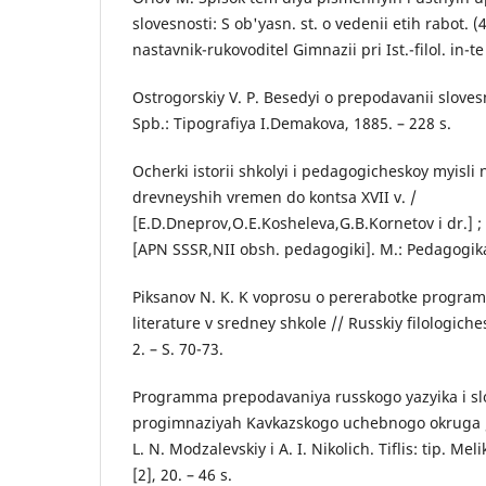
slovesnosti: S ob'yasn. st. o vedenii etih rabot. (
nastavnik-rukovoditel Gimnazii pri Ist.-filol. in-te
Ostrogorskiy V. P. Besedyi o prepodavanii slovesn
Spb.: Tipografiya I.Demakova, 1885. – 228 s.
Ocherki istorii shkolyi i pedagogicheskoy myisli
drevneyshih vremen do kontsa XVII v. /
[E.D.Dneprov,O.E.Kosheleva,G.B.Kornetov i dr.] ; 
[APN SSSR,NII obsh. pedagogiki]. M.: Pedagogika
Piksanov N. K. K voprosu o pererabotke progra
literature v sredney shkole // Russkiy filologiche
2. – S. 70-73.
Programma prepodavaniya russkogo yazyika i slo
progimnaziyah Kavkazskogo uchebnogo okruga / So
L. N. Modzalevskiy i A. I. Nikolich. Tiflis: tip. Meli
[2], 20. – 46 s.