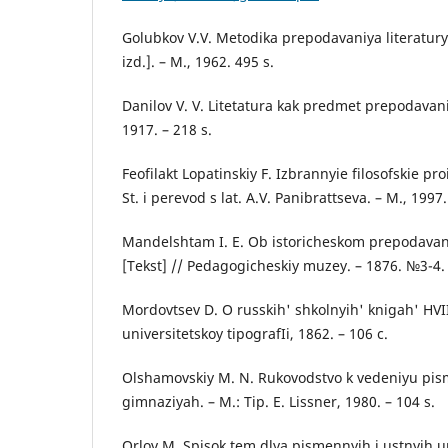
Golubkov V.V. Metodika prepodavaniya literaturyi 
izd.]. – M., 1962. 495 s.
Danilov V. V. Litetatura kak predmet prepodavaniy
1917. – 218 s.
Feofilakt Lopatinskiy F. Izbrannyie filosofskie pro
St. i perevod s lat. A.V. Panibrattseva. – M., 1997.
Mandelshtam I. E. Ob istoricheskom prepodavani
[Tekst] // Pedagogicheskiy muzey. – 1876. №3-4. 
Mordovtsev D. O russkih' shkolnyih' knigah' HVI
universitetskoy tipografIi, 1862. – 106 c.
Olshamovskiy M. N. Rukovodstvo k vedeniyu pi
gimnaziyah. – M.: Tip. E. Lissner, 1980. – 104 s.
Orlov M. Spisok tem dlya pismennyih i ustnyih 