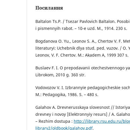
Посилання
Baltalon Ts.P. / Tsezar Pavlovich Baltalon. Posob
i pismennyih rabot. – 10-e uzd. M., 1914. 230 s.
Bogdanova O. Yu., Leonov S. A., Chertov V. F. M
literaturyi: Uchebnik dlya stud. ped. vuzov. / O.
Leonov, V. F. Chertov. M.: Akadem A, 1999 307 s.
Buslaev F. I. O prepodavanii otechestvennogo yazi
Librokom, 2010 g. 360 str.
Vodovozov V. I. Izbrannyie pedagogicheskie sochi
M.: Pedagogika, 1986. S. – 480 s.
Galahov A. Drevnerusskaya slovesnost // Istoriya
drevney i novoy [Elektronnyiy resurs] / A. Galahov; 
– Rezhim dostupa :
http://library.rsu.edu.ru/bl
library2/oldbook/galahov.pdf
.