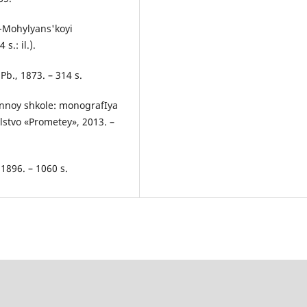
o-Mohylyans'koyi
.: il.).
Pb., 1873. – 314 s.
onnoy shkole: monografIya
telstvo «Prometey», 2013. –
 1896. – 1060 s.