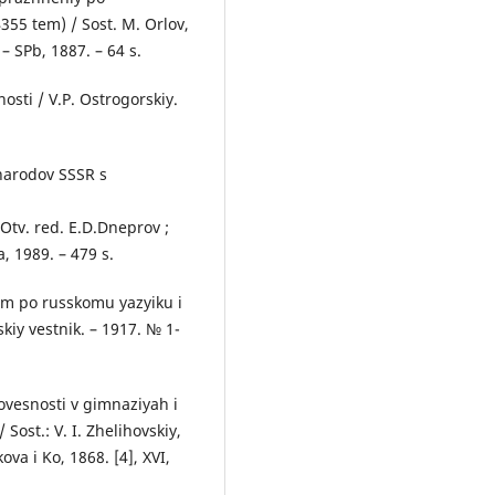
4355 tem) / Sost. M. Orlov,
 – SPb, 1887. – 64 s.
osti / V.P. Ostrogorskiy.
 narodov SSSR s
Otv. red. E.D.Dneprov ;
, 1989. – 479 s.
mm po russkomu yazyiku i
skiy vestnik. – 1917. № 1-
vesnosti v gimnaziyah i
st.: V. I. Zhelihovskiy,
kova i Ko, 1868. [4], XVI,